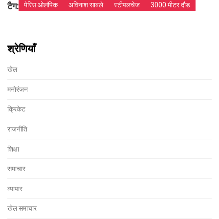
टैग:
पेरिस ओलंपिक
अविनाश साबले
स्टीपलचेज
3000 मीटर दौड़
श्रेणियाँ
खेल
मनोरंजन
क्रिकेट
राजनीति
शिक्षा
समाचार
व्यापार
खेल समाचार