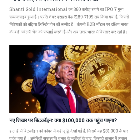
Shanti Gold International का 360 करोड़ रुपये का IPO 7 गुना
सब्सक्राइब हुआ है। प्रति शेयर प्राइस बैंड ₹189-₹199 तय किया गया है, जिससे
निवेशकों को बढ़िया लिस्टिंग गेन की उम्मीद है। कंपनी B2B मॉडल पर दक्षिण भारत
की बड़ी ज्वेलरी चेन को सप्लाई करती है और अब उत्तर भारत में विस्तार कर रही है।
नए शिखर पर बिटकॉइन: क्या $100,000 तक पहुंच पाएगा?
हाल ही में बिटकॉइन की कीमत में बड़ी वृद्धि देखी गई है, जिसमें यह $81,000 के पार
पहुंच गया है। अमेरिकी राष्ट्रपति चुनाव के नतीजों के बाद, क्रिप्टो बाजार में उछाल