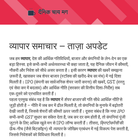
व्यापार समाचार – ताज़ा अपडेट
जब हम
व्यापार
,
देश की आर्थिक गतिविधियों, बाजार और कंपनियों के लेन‑देन का एक
बड़ा हिस्सा
. इसे कभी‑कभी
अर्थव्यवस्था
भी कहा जाता है, यह दैनिक जीवन में कीमतों,
नौकरी और निवेश को सीधे असर करता है
। इसी कारण
व्यापार
की खबरें समझना
ज़रूरी है, खासकर जब
शेयर बाजार
(
स्टॉक्स की खरीद‑बेच का मंच
)
में नई दिशा
मिलती है।
IPO
(
कंपनी का सार्वजनिक शेयर जारी करना
)
की खबरें,
GST
(
वस्तु
एवं सेवा कर में बदलाव
)
और
आर्थिक नीति
(
सरकार की वित्तीय दिशा‑निर्देश
)
सब
एक‑दूसरे को प्रभावित करती हैं।
पहला प्रमुख संबंध यह है कि
व्यापार
में
शेयर बाजार
की गति सीधे
आर्थिक नीति
से
जुड़ी होती है – नीति में जब कर में ढील मिलती है, तो कंपनियों के मुनाफे में बढ़ोतरी
देखी जाती है, जिससे शेयरों की कीमतें ऊपर जाती हैं। दूसरा संबंध है कि नया
IPO
कभी‑कभी
GST
सुधार का संकेत देता है; जब कर दर कम होती है, तो कंपनियां पूंजी
जुटाने के लिए अधिक खुले मन से IPO लॉन्च करती हैं। तीसरा,
क्रिप्टोकरेंसी
की
ऊँच‑नीच (जैसे बिटकॉइन) भी
व्यापार
के जोखिम प्रबंधन में नई विकल्प पेश करती है,
जिससे निवेशकों को विविधता मिलती है।