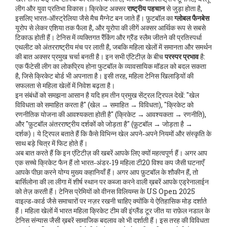
लीग और युवा प्रतिभा विकास। क्रिकेट अक्सर
राष्ट्रीय पहचान
से जुड़ा होता है,
इसलिए भारत‑ऑस्ट्रेलिया जैसे मैच मैग्नेट बन जाते हैं। फ़ुटबॉल का
ग्लोबल फैनबेस
यूरोप से लेकर एशिया तक फैला है, और यूरोपा की लीगें अक्सर आर्थिक रूप से सबसे
टिकाऊ होती हैं। टेनिस में व्यक्तिगत रैंकिंग और ग्रैंड स्लैम जीतने की प्रतिस्पर्धा
एथलीट को अंतरराष्ट्रीय मंच पर लाती है, जबकि महिला खेलों में समानता और समर्थन
की बात अक्सर प्रमुख चर्चा बनती है। इन सभी एंटिटीज़ के बीच
परस्पर प्रभाव
है:
एक फैंटेसी लीग का लोकप्रिय होना फुटबॉल के व्यावसायिक मॉडल को बदल सकता
है, जिसे क्रिकेट बोर्ड भी अपनाता है। इसी तरह, महिला टेनिस खिलाड़ियों की
सफलता से महिला खेलों में निवेश बढ़ता है।
इन संबंधों को समझना आसान है यदि हम तीन प्रमुख सेंट्रल ट्रिपल देखें: "खेल
विविधता को समाहित करता है" (खेल → समाहित → विविधता), "क्रिकेट को
रणनीतिक योजना की आवश्यकता होती है" (क्रिकेट → आवश्यकता → रणनीति),
और "फ़ुटबॉल अंतरराष्ट्रीय दर्शकों को जोड़ता है" (फ़ुटबॉल → जोड़ता है →
दर्शक)। ये ट्रिपल बताते हैं कि कैसे विभिन्न खेल अपने‑अपने नियमों और संस्कृति के
साथ बड़े चित्र में फिट होते हैं।
अब बात करते हैं कि इन एंटिटीज़ की खबरें आपके लिए क्यों महत्वपूर्ण हैं। अगर आप
एक सच्चे क्रिकेट फैन हैं तो भारत‑अंडर‑19 महिला टी20 विश्व कप जैसी घटनाएँ
आपके पीछा करने योग्य मुख्य कहानियाँ हैं। अगर आप फ़ुटबॉल के शौकीन हैं, तो
बार्सिलोना की ला लीगा में शीर्ष स्थान पर कब्जा करने वाली ख़बरें आपके एड्रेनालाईन
को तेज़ करती हैं। टेनिस प्रेमियों को वीनस विलियम्स के US Open 2025
वाइल्ड‑कार्ड जैसे समाचारों पर नज़र रखनी चाहिए क्योंकि ये ऐतिहासिक मोड़ दर्शाते
हैं। महिला खेलों में भारत महिला क्रिकेट टीम की इंग्लैंड टूर जीत या राफ़ेल नडाल के
टेनिस संन्यास जैसी ख़बरें सामाजिक बदलाव को भी दर्शाती हैं। इस तरह की विविधता