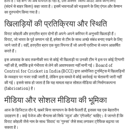
होता है। वह क्षण जो अब वायरल हो रहा है, उसे अक्सर 'क्लिप आउट ऑफ कॉन्टेक्स्ट'
(संदर्भ से बाहर क्लिप) कहा जाता है। इसमें भावनाओं को भड़काने के लिए एंगल और कैप्शन
का दुरुपयोग किया गया है।
खिलाड़ियों की प्रतिक्रिया और स्थिति
विराट कोहली और हरप्रीत ब्रार दोनों ही अपने-अपने करियर में अनुभवी खिलाड़ी हैं।
विराट, जो भारत के पूर्व कप्तान रहे हैं, हमेशा से टीम के साथ अच्छे संबंध बनाए रखने के लिए
जाने जाते हैं। वहीं, हरप्रीत ब्रार एक युवा स्पिनर हैं जो अपनी प्रतिभा से ध्यान आकर्षित
करते हैं।
इस अफवाह के बाद तकनीकी रूप से कोई भी खिलाड़ी या उनकी टीम ने इस पर कोई टिप्पणी
नहीं की है, क्योंकि इसे गंभीरता से लेने की आवश्यकता नहीं मानी गई।
Board of
Control for Cricket in India (BCCI)
द्वारा आयोजित टूर्नामेंट्स में खिलाड़ियों
के व्यवहार पर नजर रखी जाती है, लेकिन इस मामले में कोई कार्रवाई या चेतावनी जारी नहीं
की गई। इससे साफ हो जाता है कि यह मामला महज सोशल मीडिया की निर्माणकल्पना
(fabrication) है।
मीडिया और सोशल मीडिया की भूमिका
आज के डिजिटल दौर में, खबरें बिना सत्यापन के कैसे फैलती हैं, इसका यह एक बेहतरीन
उदाहरण है। कई पेजेज और चैनल्स को सिर्फ 'व्यूज' और 'एंगेजमेंट' चाहिए। वे जानते हैं कि
विराट कोहली जैसे नाम के साथ 'विवाद' या 'गुस्सा' जैसे शब्द लगाकर ट्रैफिक बढ़ाया जा
सकता है।