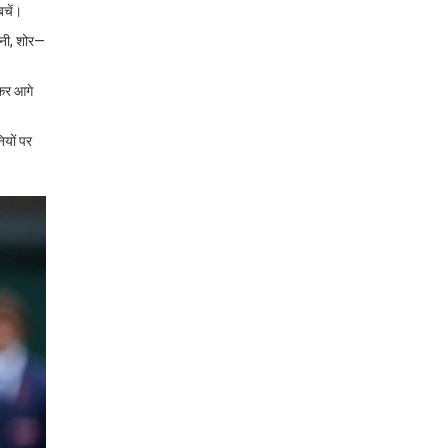
बचें।
शनी, शोर—
नकर आगे
यों पर