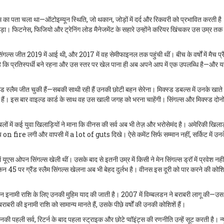
का पता चला था—ऑटोइम्यून स्थिति, जो थकान, जोड़ों में दर्द और रिकवरी को प्रभावित करती ह
ड़ा। फिटनेस, फिजियो और ट्रेनिंग लोड मैनेजमेंट के सहारे उन्होंने करियर खिंचकर उस उम्र तक 
िंगल्स जीत 2019 में आई थी, और 2017 में वह सेमीफाइनल तक पहुंची थीं। बीच के वर्षों में मैच प्र
ै कि प्रतिस्पर्धी बने रहना और उस स्तर पर खेल पाना ही अब अपने आप में एक उपलब्धि है—और 
ैंड स्लैम जीत चुकी हैं—सबकी साथी रही हैं उनकी छोटी बहन सेरेना। मिक्स्ड डबल्स में उनके खाते म
ैं। इस बार वाइल्ड कार्ड के साथ वह उस खाली जगह को भरना चाहेंगी। सिंगल्स और मिक्स्ड दोनो
लों में कई युवा खिलाड़ियों ने माना कि वीनस की सर्व अब भी तेज़ और भरोसेमंद है। अमेरिकी खिलाड
च on fire लगी और वापसी में a lot of guts दिखे। ऐसे कमेंट सिर्फ सम्मान नहीं, सर्किट में उ
 में यूएस ओपन सिंगल्स खेली थीं। उसके बाद से इतनी उम्र में किसी ने मेन सिंगल्स ड्रॉ में प्रवेश नह
ेकिन 45 पर ग्रैंड स्लैम सिंगल्स खेलना अब भी बेहद दुर्लभ है। वीनस इस दूरी को पार करने की को
 समान इनामी राशि के लिए उनकी मुहिम याद की जाती है। 2007 में विम्बलडन ने बराबरी लागू की—उस 
ी की इनामी राशि को सामान्य मानते हैं, उसके पीछे वर्षों की उनकी कोशिशें हैं।
ी पहली सर्व, रिटर्न के बाद पहला स्ट्राइक और छोटे प्वॉइंट्स की रणनीति उन्हें सूट करती है। न्य