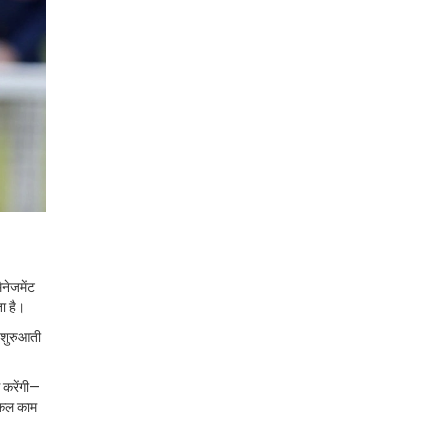
ैनेजमेंट
ा है।
ं शुरुआती
 करेंगी—
्किल काम