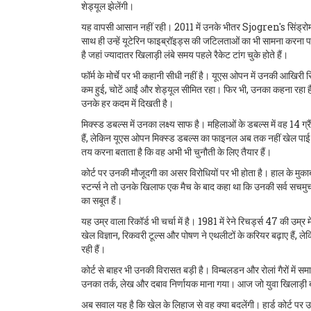
शेड्यूल झेलेंगी।
यह वापसी आसान नहीं रही। 2011 में उनके भीतर Sjogren's सिंड्रोम 
साथ ही उन्हें यूटेरिन फाइब्रॉइड्स की जटिलताओं का भी सामना करना प
है जहां ज्यादातर खिलाड़ी लंबे समय पहले रैकेट टांग चुके होते हैं।
फॉर्म के मोर्चे पर भी कहानी सीधी नहीं है। यूएस ओपन में उनकी आखिरी स
कम हुई, चोटें आईं और शेड्यूल सीमित रहा। फिर भी, उनका कहना रहा ह
उनके हर कदम में दिखती है।
मिक्स्ड डबल्स में उनका लक्ष्य साफ है। महिलाओं के डबल्स में वह 14 ग्र
हैं, लेकिन यूएस ओपन मिक्स्ड डबल्स का फाइनल अब तक नहीं खेल पाई ह
तय करना बताता है कि वह अभी भी चुनौती के लिए तैयार हैं।
कोर्ट पर उनकी मौजूदगी का असर विरोधियों पर भी होता है। हाल के मुकाब
स्टर्न्स ने तो उनके खिलाफ एक मैच के बाद कहा था कि उनकी सर्व सचमु
का सबूत हैं।
यह उम्र वाला रिकॉर्ड भी चर्चा में है। 1981 में रेने रिचर्ड्स 47 की उम्र
खेल विज्ञान, रिकवरी टूल्स और पोषण ने एथलीटों के करियर बढ़ाए हैं, ल
रही हैं।
कोर्ट से बाहर भी उनकी विरासत बड़ी है। विम्बलडन और रोलां गैरों में
उनका तर्क, लेख और दबाव निर्णायक माना गया। आज जो युवा खिलाड़ी बराबर
अब सवाल यह है कि खेल के लिहाज से वह क्या बदलेंगी। हार्ड कोर्ट पर उनक