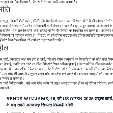
 को समझने का मौका मिलता है, जिससे टेनिस की गहरी समझ बनती है।
नीति
यों का समूह, जिनकी शैली वज़न, बॉलींग और बैकहैंड में अलग‑अलग विशेषता होती है
की फ़ॉर्म पर निर्भ
‑कभी अनपेक्षित स्थान से आने वाले खिलाड़ी भी चैंपियन बन जाते हैं। इस अद्भुत बदलाव को समझने के
 होना चाहिए। यहां तक कि छोटे‑छोटे आँकड़े भी मैच के परिणाम को निर्धारित कर सकते हैं। उदाहरण क
ोधी को प्रेशर में रखता है। ये डेटा, जो हमें रैंकिंग साइट्स और टेनिस एनालिटिक्स प्लेटफ़ॉर्म 
ं और किन खिलाड़ियों की फ़ॉर्म पर नज़र रखनी चाहिए।
हौल
स कोर्ट
,
एक सतह जहां मैच होते हैं; हार्ड, क्ले और ग्रास प्रमुख हैं
पर खिलाड़ियों की गति, बॉल स्प
न देता है, जबकि क्ले कोर्ट पर बॉल धीमी और स्पिन अधिक होता है। ग्रास कोर्ट में बॉल कम बाउंस
 भाग है – सही टेनिस रैकेट का चयन, स्ट्रिंग टेंशन और ग्रिप आकार, खिलाड़ी की स्ट्राइकिंग
ं, तो आप कोर्ट की सतह के अनुसार अपने शॉट को एडेप्ट कर सकते हैं। इन सभी पहलुओं को समझ
र निर्णय ले सकते हैं।
 कोर्ट रिपोर्ट देखेंगे। चाहे आप ग्रैंड स्लैम की लाइव अपडेट चाहते हों या नई रैंकिंग परिवर्तन, हम
कदम रखें।
VENUS WILLIAMS, 45, को US OPEN 2025 वाइल्ड कार्ड;
के बाद सबसे उम्रदराज़ सिंगल्स खिलाड़ी बनेंगी