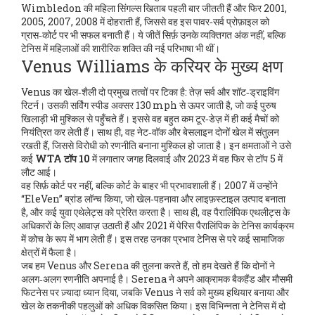
Wimbledon की महिला सिंगल्स खिताब पहली बार जीतती हैं और फिर 2001,
2005, 2007, 2008 में दोहराती हैं, जिससे वह इस पावर‑सर्व प्रोफ़ाइल को
ग्रास‑कोर्ट पर भी सफल बनाती हैं। ये जीतें सिर्फ़ उनके व्यक्तिगत अंक नहीं, बल्कि
टेनिस में महिलाओं की शारीरिक शक्ति की नई परिभाषा भी थीं।
Venus Williams के करियर के मुख्य क्षण
Venus का खेल‑शैली दो प्रमुख तत्वों पर टिका है: तेज़ सर्व और शॉट‑ड्राइविंग
रिटर्न। उसकी सर्विंग स्पीड अक्सर 130 mph से ऊपर जाती है, जो कई पुरुष
खिलाड़ी भी मुश्किल से पहुँचते हैं। इससे वह बहुत कम टूर‑डेज़ में ही कई मैचों को
नियंत्रित कर लेती हैं। साथ ही, वह नेट‑वॉक और बेसलाइन दोनों खेल में संतुलन
रखती हैं, जिससे विरोधी को रणनीति बनाना मुश्किल हो जाता है। इन क्षमताओं ने उसे
कई
WTA टॉप 10
में लगातार जगह दिलवाई और 2023 में वह फिर से टॉप 5 में
लौट आई।
वह सिर्फ़ कोर्ट पर नहीं, बल्कि कोर्ट के बाहर भी प्रभावशाली हैं। 2007 में उन्होंने
“EleVen” ब्रांड लॉन्च किया, जो खेल‑पहनावा और लाइफ़स्टाइल उत्पाद बनाता
है, और कई युवा एथेलेट्स को प्रेरित करता है। साथ ही, वह पैरालिंपिक एथलीट्स के
अधिकारों के लिए आवाज़ उठाती हैं और 2021 में पेरिस पैरालिंपिक के टेनिस कार्यक्रम
में कोच के रूप में भाग लेती हैं। इस तरह उनका प्रभाव टेनिस से परे कई सामाजिक
क्षेत्रों में फैला है।
जब हम Venus और Serena की तुलना करते हैं, तो हम देखते हैं कि दोनों ने
अलग‑अलग रणनीति अपनाई है। Serena ने अपने आक्रामक बैकहैंड और मौसमी
फिटनेस पर ज़्यादा ध्यान दिया, जबकि Venus ने सर्व को मुख्य हथियार बनाया और
खेल के तकनीकी पहलुओं को अधिक विकसित किया। इस विभिन्नता ने टेनिस में दो