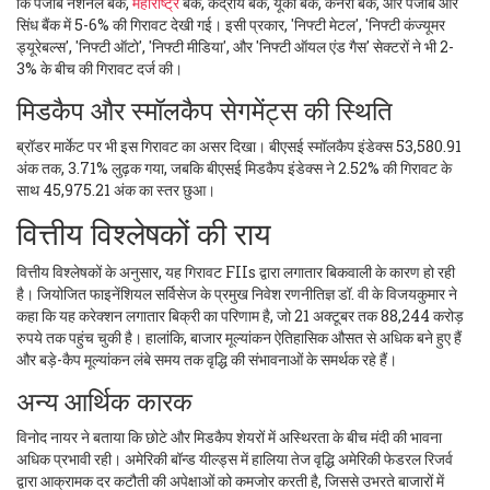
कि पंजाब नेशनल बैंक,
महाराष्ट्र
बैंक, केंद्रीय बैंक, यूको बैंक, केनरा बैंक, और पंजाब और
सिंध बैंक में 5-6% की गिरावट देखी गई। इसी प्रकार, 'निफ्टी मेटल', 'निफ्टी कंज्यूमर
ड्यूरेबल्स', 'निफ्टी ऑटो', 'निफ्टी मीडिया', और 'निफ्टी ऑयल एंड गैस' सेक्टरों ने भी 2-
3% के बीच की गिरावट दर्ज की।
मिडकैप और स्मॉलकैप सेगमेंट्स की स्थिति
ब्रॉडर मार्केट पर भी इस गिरावट का असर दिखा। बीएसई स्मॉलकैप इंडेक्स 53,580.91
अंक तक, 3.71% लुढ़क गया, जबकि बीएसई मिडकैप इंडेक्स ने 2.52% की गिरावट के
साथ 45,975.21 अंक का स्तर छुआ।
वित्तीय विश्लेषकों की राय
वित्तीय विश्लेषकों के अनुसार, यह गिरावट FIIs द्वारा लगातार बिकवाली के कारण हो रही
है। जियोजित फाइनेंशियल सर्विसेज के प्रमुख निवेश रणनीतिज्ञ डॉ. वी के विजयकुमार ने
कहा कि यह करेक्शन लगातार बिक्री का परिणाम है, जो 21 अक्टूबर तक 88,244 करोड़
रुपये तक पहुंच चुकी है। हालांकि, बाजार मूल्यांकन ऐतिहासिक औसत से अधिक बने हुए हैं
और बड़े-कैप मूल्यांकन लंबे समय तक वृद्धि की संभावनाओं के समर्थक रहे हैं।
अन्य आर्थिक कारक
विनोद नायर ने बताया कि छोटे और मिडकैप शेयरों में अस्थिरता के बीच मंदी की भावना
अधिक प्रभावी रही। अमेरिकी बॉन्ड यील्ड्स में हालिया तेज वृद्धि अमेरिकी फेडरल रिजर्व
द्वारा आक्रामक दर कटौती की अपेक्षाओं को कमजोर करती है, जिससे उभरते बाजारों में