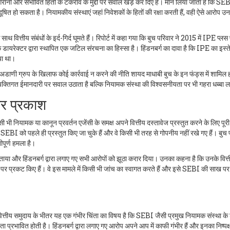
ानी और संभावित हितों के टकराव के मुद्दों पर सवाल खड़े कर दिए हैं। मान लिया जाता है कि SE
दूषित हो सकता है। नियामकीय संस्थाएं जहां निवेशकों के हितों की रक्षा करती हैं, वही ऐसे आरोप उ
ाथ वित्तीय संबंधों के इर्द-गिर्द घूमते हैं। रिपोर्ट में कहा गया कि बुच परिवार ने 2015 में IPE प्लस
 डायरेक्टर द्वारा स्थापित एक जटिल संरचना का हिस्सा है। हिंडनबर्ग का दावा है कि IPE का इस्त
गया था।
अडाणी ग्रुप के खिलाफ कोई कार्रवाई न करने की नीति शायद माधाबी बुच के इन फंड्स में शामिल ह
क्तिगत ईमानदारी पर सवाल उठाता है बल्कि नियामक संस्था की विश्वसनीयता पर भी गहरा धब्बा ल
पर प्रकाश
िसी भी नियामक या कानून प्रवर्तन एजेंसी के समक्ष अपने वित्तीय दस्तावेज प्रस्तुत करने के लिए पूर
BI को पहले ही प्रस्तुत किए जा चुके हैं और वे किसी भी तरह से गोपनीय नहीं रखे गए हैं। बुच 
ीपूर्ण हमला है।
 बताया और हिंडनबर्ग द्वारा लगाए गए सभी आरोपों को झूठा करार दिया। उनका कहना है कि उनके वित्
 पर प्रकट किए हैं। वे इस मामले में किसी भी जांच का स्वागत करते हैं और इसे SEBI की साख प
ित्तीय समुदाय के भीतर यह एक गंभीर चिंता का विषय है कि SEBI जैसी प्रमुख नियामक संस्था के श
 प्रभावित होती है। हिंडनबर्ग द्वारा लगाए गए आरोप अपने आप में काफी गंभीर हैं और इनका निष्पक्