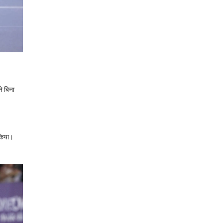
े बिना
।
 किया।