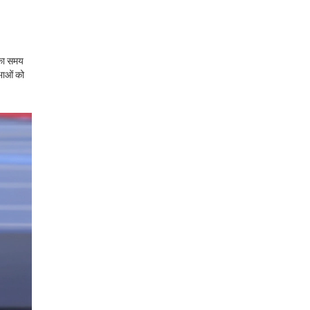
 का समय
िभाओं को