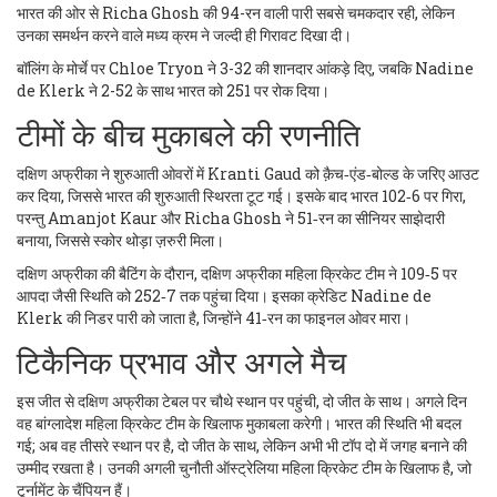
भारत की ओर से
Richa Ghosh
की 94-रन वाली पारी सबसे चमकदार रही, लेकिन
उनका समर्थन करने वाले मध्य क्रम ने जल्दी ही गिरावट दिखा दी।
बॉलिंग के मोर्चे पर
Chloe Tryon
ने 3-32 की शानदार आंकड़े दिए, जबकि
Nadine
de Klerk
ने 2-52 के साथ भारत को 251 पर रोक दिया।
टीमों के बीच मुकाबले की रणनीति
दक्षिण अफ्रीका ने शुरुआती ओवरों में
Kranti Gaud
को क़ैच‑एंड‑बोल्ड के जरिए आउट
कर दिया, जिससे भारत की शुरुआती स्थिरता टूट गई। इसके बाद भारत 102‑6 पर गिरा,
परन्तु
Amanjot Kaur
और
Richa Ghosh
ने 51‑रन का सीनियर साझेदारी
बनाया, जिससे स्कोर थोड़ा ज़रुरी मिला।
दक्षिण अफ्रीका की बैटिंग के दौरान,
दक्षिण अफ्रीका महिला क्रिकेट टीम
ने 109‑5 पर
आपदा जैसी स्थिति को 252‑7 तक पहुंचा दिया। इसका क्रेडिट
Nadine de
Klerk
की निडर पारी को जाता है, जिन्होंने 41‑रन का फाइनल ओवर मारा।
टिकैनिक प्रभाव और अगले मैच
इस जीत से दक्षिण अफ्रीका टेबल पर चौथे स्थान पर पहुंची, दो जीत के साथ। अगले दिन
वह
बांग्लादेश महिला क्रिकेट टीम
के खिलाफ मुकाबला करेगी। भारत की स्थिति भी बदल
गई; अब वह तीसरे स्थान पर है, दो जीत के साथ, लेकिन अभी भी टॉप दो में जगह बनाने की
उम्मीद रखता है। उनकी अगली चुनौती
ऑस्ट्रेलिया महिला क्रिकेट टीम
के खिलाफ है, जो
टूर्नामेंट के चैंपियन हैं।