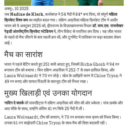
अक्तू॰, 10 2025
जब
Nadine de Klerk
,
बल्लेबाज़
ने 54 गेंदों में 84* बना दिया, तो संपूर्ण
महिला
क्रिकेट विश्व कप
का माहौल बदल गया। दक्षिण अफ्रीका महिला क्रिकेट टीम ने अधीर
भारत को 9 अक्टूबर 2025 को, द्वीपराज्य के विज़ाखापत्तनम स्थित
डॉ. वाय.एस. राजसेखर
रेड्डी अंतर्राष्ट्रीय क्रिकेट स्टेडियम
में, तीन विकेट से पराजित कर दिया। यह जीत भारत
के पहले दो मैच जीतने के बाद पहली हार थी, और टूर्नामेंट में तालिका पर बड़ा बदलाव लेकर
आई।
मैच का सारांश
भारत ने पहले बैटिंग करते हुए 251 सभी आउट हुए, जिसमें
Richa Ghosh
ने 94 रन
बनाकर टीम को बचाया। फिर दक्षिण अफ्रीका ने 252-7 से लक्ष्य हासिल किया, और
Laura Wolvaardt
ने 70 रन जोड़े। खेल के आख़िरी चरण में
Chloe Tryon
ने
49 रन बनाए और घायल पिंडली के बावजूद टीम को स्थिर रखा।
मुख्य खिलाड़ी एवं उनका योगदान
नादिन दे क्लर्क
की पावरहिट्स ने दक्षिण अफ्रीका को जीत की ओर धकेला। पांच छक्के और
आठ चौके के साथ, उन्होंने अंतिम 41 रन सिर्फ 25 गेंदों में ली।
Laura Wolvaardt
, टीम की कप्तान, ने 70 रन बनाकर मध्य क्रम को स्थिर किया।
उनका 61‑रन साझेदारी
Chloe Tryon
के साथ मैच की दिशा बदलती रही।