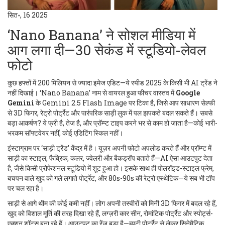
सित॰, 16 2025
‘Nano Banana’ ने सोशल मीडिया में
आग लगा दी—30 सेकंड में स्टूडियो-लेवल
फोटो
कुछ हफ्तों में 200 मिलियन से ज्यादा इमेज एडिट—ये स्पीड 2025 के किसी भी AI ट्रेंड ने
नहीं दिखाई। ‘Nano Banana’ नाम से वायरल हुआ फीचर वास्तव में
Google
Gemini
के Gemini 2.5 Flash Image पर टिका है, जिसे आप साधारण सेल्फी
से 3D फिगर, रेट्रो पोर्ट्रेट और पारंपरिक साड़ी लुक में पल झपकते बदल सकते हैं। सबसे
बड़ा आकर्षण? ये फ्री है, तेज है, और प्रॉम्प्ट टाइप करने भर से काम हो जाता है—कोई भारी-
भरकम सॉफ्टवेयर नहीं, कोई एडिटिंग स्किल नहीं।
इंस्टाग्राम पर ‘साड़ी ट्रेंड’ केंद्र में है। यूज़र अपनी फोटो अपलोड करते हैं और प्रॉम्प्ट में
साड़ी का स्टाइल, फैब्रिक, कलर, ज्वेलरी और बैकड्रॉप बताते हैं—AI ऐसा आउटपुट देता
है, जैसे किसी प्रोफेशनल स्टूडियो में शूट हुआ हो। इसके साथ ही पोलरॉइड-स्टाइल फ्रेम,
बचपन वाले खुद को गले लगाते पोर्ट्रेट, और 80s-90s की रेट्रो एस्थेटिक—ये सब भी टॉप
पर चल रहा है।
साड़ी से आगे थीम की कोई कमी नहीं। लोग अपनी तस्वीरों को मिनी 3D फिगर में बदल रहे हैं,
खुद को विशाल मूर्ति की तरह दिखा रहे हैं, लग्ज़री कार सीन, रोमांटिक पोर्ट्रेट और स्पोर्ट्स-
एक्शन शॉट्स बना रहे हैं। आउटपुट का रेंज बड़ा है—ब्यूटी पोर्ट्रेट से लेकर सिनेमैटिक