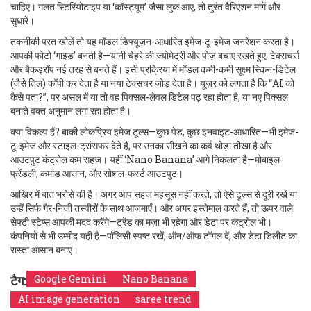
चाहिए। गलत स्टिरियोटाइप या ‘कॉस्ट्यूम’ जैसा लुक आए, तो तुरंत वैरिएशन मांगें और
सुधारें।
तकनीकी परत खोलें तो यह मॉडल डिफ्यूज़न-आधारित इमेज-टू-इमेज जनरेशन करता है।
आपकी फोटो ‘गाइड’ बनती है—यानी चेहरे की ज्योमेट्री और पोज़ बचाए रखते हुए, टेक्सचर्स
और बैकड्रॉप नई तरह से बनते हैं। इसी प्रक्रिया में मॉडल कभी-कभी सूक्ष्म स्किन-डिटेल
(जैसे तिल) कॉपी कर देता है या नया टेक्सचर जोड़ देता है। यूज़र को लगता है कि “AI को
कैसे पता?”, पर असल में या तो वह पिक्सल-लेवल डिटेल पढ़ रहा होता है, या नए पिक्सल
बनाते वक्त अनुमान लगा रहा होता है।
क्या विकल्प हैं? बाकी लोकप्रिय इमेज टूल्स—कुछ पेड, कुछ इनवाइट-आधारित—भी इमेज-
टू-इमेज और स्टाइल-ट्रांसफर देते हैं, पर उनका सीखने का कर्व थोड़ा तीखा है और
आउटपुट कंट्रोल कम सहज। यहीं ‘Nano Banana’ आगे निकलता है—मोबाइल-
फ्रेंडली, कमांड आसान, और सोशल-फर्स्ट आउटपुट।
आखिर में बात भरोसे की है। अगर आप सहज महसूस नहीं करते, तो ऐसे टूल्स से दूरी रखें या
उन्हें सिर्फ गैर-निजी तस्वीरों के साथ आज़माएँ। और अगर इस्तेमाल करते हैं, तो ऊपर वाले
सेफ्टी स्टेप्स आपकी मदद करेंगे—ट्रेंड का मज़ा भी रहेगा और डेटा पर कंट्रोल भी।
कंपनियों से भी उम्मीद यही है—पॉलिसी स्पष्ट रखें, ऑन/ऑफ टॉगल दें, और डेटा डिलीट का
रास्ता आसान बनाएं।
टैग:
Google Gemini
Nano Banana
AI image generation
saree trend