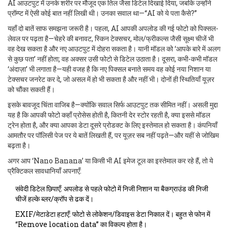
AI आउटपुट में उनके शरीर पर मौजूद एक तिल जैसा डिटेल दिखाई दिया, जबकि उन्होंने
प्रॉम्प्ट में ऐसी कोई बात नहीं लिखी थी। उनका सवाल था—“AI को ये पता कैसे?”
यहाँ दो बातें साफ समझना जरूरी है। पहला, AI आपकी अपलोड की गई फोटो को पिक्सल-
लेवल पर पढ़ता है—चेहरे की बनावट, स्किन टेक्सचर, मोल/फ्रीकल्स जैसी सूक्ष्म चीजें भी
वह देख सकता है और नए आउटपुट में दोहरा सकता है। यानी मॉडल को ‘आपके बारे में अलग
से कुछ पता’ नहीं होता; वह अक्सर उसी फोटो से डिटेल उठाता है। दूसरा, कभी-कभी मॉडल
‘अंदाज़ा’ भी लगाता है—यही वजह है कि नए पिक्सल बनाते समय वह कोई नया निशान या
टेक्सचर जनरेट कर दे, जो असल में हो भी सकता है और नहीं भी। दोनों ही स्थितियाँ यूज़र
को चौंका सकती हैं।
इसके बावजूद चिंता वाजिब है—क्योंकि सवाल सिर्फ आउटपुट तक सीमित नहीं। असली मुद्दा
यह है कि आपकी फोटो कहाँ प्रोसेस होती है, कितनी देर स्टोर रहती है, क्या इससे मॉडल
ट्रेन होता है, और क्या आपका डेटा दूसरे प्रोडक्ट के लिए इस्तेमाल हो सकता है। कंपनियाँ
आमतौर पर पॉलिसी पेज पर ये बातें लिखती हैं, पर यूज़र सब नहीं पढ़ते—और यहीं से जोखिम
बढ़ता है।
अगर आप ‘Nano Banana’ या किसी भी AI इमेज टूल का इस्तेमाल कर रहे हैं, तो ये
प्रैक्टिकल सावधानियाँ अपनाएँ:
संवेदी डिटेल छिपाएँ: अपलोड से पहले फोटो में निजी निशान या बैकग्राउंड की निजी
चीजें हल्के ब्लर/क्रॉप से ढक दें।
EXIF/मेटाडेटा हटाएँ: फोटो से लोकेशन/डिवाइस डेटा निकाल दें। बहुत से फोन में
“Remove location data” का विकल्प होता है।