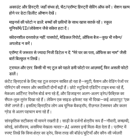
अकाउंट और हिस्ट्री: जहाँ संभव हो, चैट/प्रॉम्प्ट हिस्ट्री सेविंग ऑफ करें। सेशन खत्म
होने पर डेटा डिलीट ऑप्शन देखें।
माइनर्स की फोटो न डालें: बच्चों की छवियों के साथ खास सतर्क रहें। स्कूल
यूनिफॉर्म/ID/लोकेशन जैसे संकेत हटा दें।
संवेदनशील दस्तावेज़ नहीं: पासपोर्ट, मेडिकल रिपोर्ट, ऑफिस बैज—कुछ भी स्कैन/
अपलोड न करें।
प्रॉम्प्ट में जरूरत से ज्यादा निजी डिटेल न दें: “मेरे घर का पता, ऑफिस का नाम” जैसी
बातें बिल्कुल न लिखें।
ट्रायल और एरर: किसी भी नए टूल को पहले डमी फोटो पर आज़माएँ, फिर असली फोटो
डालें।
कंटेंट क्रिएटर्स के लिए यह टूल वरदान साबित हो रहा है—ब्यूटी, फैशन और वेडिंग पेजों पर
पोस्टिंग की रफ्तार और क्वालिटी दोनों बढ़ी हैं। छोटे स्टूडियो एडिटिंग टाइम बचा रहे हैं,
मेकअप आर्टिस्ट रेफरेंस बोर्ड बना रहे हैं, और डिजाइनर अलग-अलग ड्रेप/फ़ैब्रिक का
सैंपल-लुक तुरंत दिखा रहे हैं। लेकिन एक साइड-इफेक्ट यह भी दिखा—कई आउटपुट ‘एक
जैसे’ लगते हैं। इसलिए क्रिएटिव लोग अब यूनिक बैकड्रॉप, रीज़नल टेक्सचर और कलर
ग्रेड से अलग पहचान बना रहे हैं।
सांस्कृतिक सटीकता भी मायने रखती है। साड़ी के दर्जनों क्षेत्रीय रूप हैं—नौवारी, कच्छची,
कोरई, कांजीवरम, असमिया मेखला-चादर—AI अक्सर इन्हें मिला-बैठा देता है। प्रॉम्प्ट में
स्पष्ट लिखें कि किस क्षेत्र का ड्रेप, किस तरह की बॉर्डर/बूटियाँ और कौन-सी ज्वेलरी