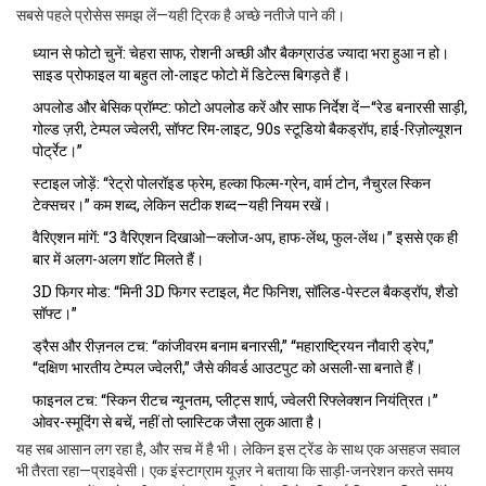
सबसे पहले प्रोसेस समझ लें—यही ट्रिक है अच्छे नतीजे पाने की।
ध्यान से फोटो चुनें: चेहरा साफ, रोशनी अच्छी और बैकग्राउंड ज्यादा भरा हुआ न हो।
साइड प्रोफाइल या बहुत लो-लाइट फोटो में डिटेल्स बिगड़ते हैं।
अपलोड और बेसिक प्रॉम्प्ट: फोटो अपलोड करें और साफ निर्देश दें—“रेड बनारसी साड़ी,
गोल्ड ज़री, टेम्पल ज्वेलरी, सॉफ्ट रिम-लाइट, 90s स्टूडियो बैकड्रॉप, हाई-रिज़ोल्यूशन
पोर्ट्रेट।”
स्टाइल जोड़ें: “रेट्रो पोलरॉइड फ्रेम, हल्का फिल्म-ग्रेन, वार्म टोन, नैचुरल स्किन
टेक्सचर।” कम शब्द, लेकिन सटीक शब्द—यही नियम रखें।
वैरिएशन मांगें: “3 वैरिएशन दिखाओ—क्लोज-अप, हाफ-लेंथ, फुल-लेंथ।” इससे एक ही
बार में अलग-अलग शॉट मिलते हैं।
3D फिगर मोड: “मिनी 3D फिगर स्टाइल, मैट फिनिश, सॉलिड-पेस्टल बैकड्रॉप, शैडो
सॉफ्ट।”
ड्रैस और रीज़नल टच: “कांजीवरम बनाम बनारसी,” “महाराष्ट्रियन नौवारी ड्रेप,”
“दक्षिण भारतीय टेम्पल ज्वेलरी,” जैसे कीवर्ड आउटपुट को असली-सा बनाते हैं।
फाइनल टच: “स्किन रीटच न्यूनतम, प्लीट्स शार्प, ज्वेलरी रिफ्लेक्शन नियंत्रित।”
ओवर-स्मूदिंग से बचें, नहीं तो प्लास्टिक जैसा लुक आता है।
यह सब आसान लग रहा है, और सच में है भी। लेकिन इस ट्रेंड के साथ एक असहज सवाल
भी तैरता रहा—प्राइवेसी। एक इंस्टाग्राम यूज़र ने बताया कि साड़ी-जनरेशन करते समय