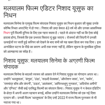
मलयालम फिल्म एडिटर निशाद यूसुफ का
निधन
मलयालम सिनेमा के प्रमुख फिल्म संपादक निशाद यूसुफ का निधन बुधवार की सुबह उनके
कोच्चि स्थित अपार्टमेंट में हो गया। निशाद की उम्र केवल 43 वर्ष थी और उनका आकस्मिक
निधन
पूरी फिल्मी दुनिया के लिए एक गहरा सदमा है। पहले से अंदाज नहीं था कि ऐसा कोई
हादसा होगा, जिससे कि एक उभरता सितारा यूं बुझ जाएगा। रोजमर्रा की जिंदगी में उनकी
ऊचाईयों पर जाती हुई करियर को देखने के बाद सभी को यह खबर हिला कर रख दिया। इस
अनपेक्षित घटना के पीछे का कारण अभी तक स्पष्ट नहीं है, लेकिन सूचना के मुताबिक पुलिस
को आत्महत्या का संदेह है।
निशाद यूसुफ: मलयालम सिनेमा के अग्रणी फिल्म
संपादक
मलयालम सिनेमा के बदलते स्वरूप को आकार देने में निशाद यूसुफ का योगदान अपार था।
उन्होंने 'थल्लुमाला', 'कंगुवा', 'उंडा', 'सऊदी वेलक्का', 'ऑपरेशन जावा', 'वन', 'चावेर',
'रामचंद्र बॉस और कंपनी', 'उडल', 'आलंकाम', 'आयिरथथूणू नुनकल', 'अदियोस अमीगो'
और 'एग्जिट' जैसी कई प्रसिद्ध फिल्मों का संपादन किया। निशाद यूसुफ ने न केवल एडिटिंग
के क्षेत्र में अपनी अलग पहचान बनाई, बल्कि उन्होंने मलयालम सिनेमा को एक नई दिशा
प्रदान की। उनकी फिल्म 'थल्लुमाला' के लिए उन्हें 2022 में राज्य फिल्म पुरस्कार से भी
नवाजा गया था।