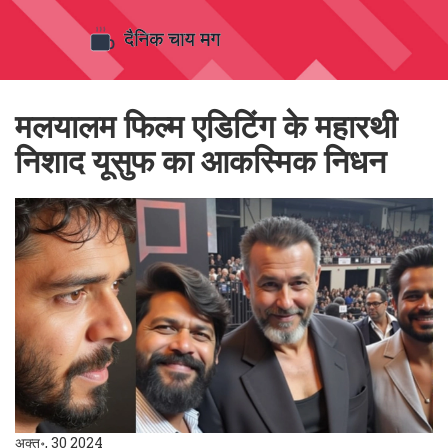
मलयालम फिल्म एडिटिंग के महारथी
निशाद यूसुफ का आकस्मिक निधन
अक्तू॰, 30 2024