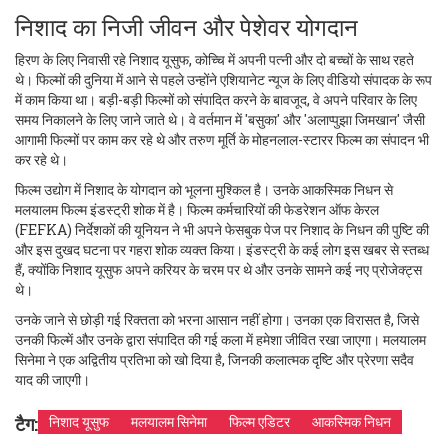
निशाद का निजी जीवन और पेशेवर योगदान
हिरण के लिए निवासी रहे निशाद यूसुफ, कोच्चि में अपनी पत्नी और दो बच्चों के साथ रहते
थे। फिल्मों की दुनिया में आने से पहले उन्होंने एशियानेट न्यूज के लिए वीडियो संपादक के रूप
में काम किया था। बड़ी-बड़ी फिल्मों को संपादित करने के बावजूद, वे अपने परिवार के लिए
समय निकालने के लिए जाने जाते थे। वे वर्तमान में 'बसुका' और 'अलाप्पुझा जिमखान' जैसी
आगामी फिल्मों पर काम कर रहे थे और तरुण मूर्ति के मोहनलाल-स्टारर फिल्म का संपादन भी
कर रहे थे।
फिल्म उद्योग में निशाद के योगदान को भूलना मुश्किल है। उनके आकस्मिक निधन से
मलयालम फिल्म इंडस्ट्री शोक में है। फिल्म कर्मचारियों की फेडरेशन ऑफ केरल
(FEFKA) निर्देशकों की यूनियन ने भी अपने फेसबुक पेज पर निशाद के निधन की पुष्टि की
और इस दुखद घटना पर गहरा शोक व्यक्त किया। इंडस्ट्री के कई लोग इस खबर से स्तब्ध
हैं, क्योंकि निशाद यूसुफ अपने करियर के चरम पर थे और उनके सामने कई नए प्रोजेक्ट्स
थे।
उनके जाने से छोड़ी गई रिक्तता को भरना आसान नहीं होगा। उनका एक विरासत है, जिसे
उनकी फिल्में और उनके द्वारा संपादित की गई कला में हमेशा जीवित रखा जाएगा। मलयालम
सिनेमा ने एक अद्वितीय प्रतिभा को खो दिया है, जिनकी कलात्मक दृष्टि और प्रेरणा सदैव
याद की जाएगी।
टैग:
निशाद यूसुफ
मलयालम सिनेमा
फिल्म एडिटर
आकस्मिक निधन