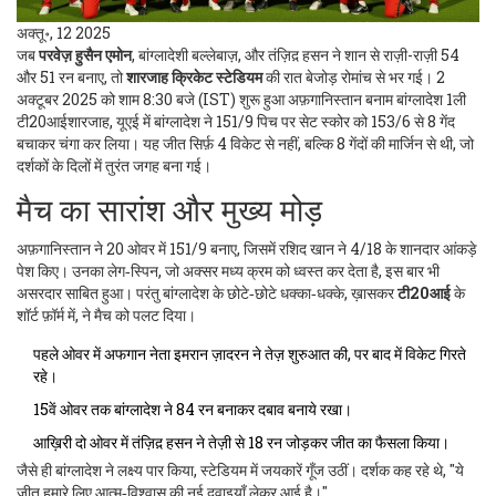
अक्तू॰, 12 2025
जब
परवेज़ हुसैन एमोन
, बांग्लादेशी बल्लेबाज़, और
तंज़िद़ हसन
ने शान से राज़ी-राज़ी 54
और 51 रन बनाए, तो
शारजाह क्रिकेट स्टेडियम
की रात बेजोड़ रोमांच से भर गई। 2
अक्टूबर 2025 को शाम 8:30 बजे (IST) शुरू हुआ
अफ़गानिस्तान बनाम बांग्लादेश 1ली
टी20आई
शारजाह, यूएई
में बांग्लादेश ने 151/9 पिच पर सेट स्कोर को 153/6 से 8 गेंद
बचाकर चंगा कर लिया। यह जीत सिर्फ़ 4 विकेट से नहीं, बल्कि 8 गेंदों की मार्जिन से थी, जो
दर्शकों के दिलों में तुरंत जगह बना गई।
मैच का सारांश और मुख्य मोड़
अफ़गानिस्तान ने 20 ओवर में 151/9 बनाए, जिसमें
रशिद खान
ने 4/18 के शानदार आंकड़े
पेश किए। उनका लेग‑स्पिन, जो अक्सर मध्य क्रम को ध्वस्त कर देता है, इस बार भी
असरदार साबित हुआ। परंतु बांग्लादेश के छोटे‑छोटे धक्का‑धक्के, ख़ासकर
टी20आई
के
शॉर्ट फ़ॉर्म में, ने मैच को पलट दिया।
पहले ओवर में अफगान नेता इमरान ज़ादरन ने तेज़ शुरुआत की, पर बाद में विकेट गिरते
रहे।
15वें ओवर तक बांग्लादेश ने 84 रन बनाकर दबाव बनाये रखा।
आख़िरी दो ओवर में तंज़िद़ हसन ने तेज़ी से 18 रन जोड़कर जीत का फैसला किया।
जैसे ही बांग्लादेश ने लक्ष्य पार किया, स्टेडियम में जयकारें गूँज उठीं। दर्शक कह रहे थे, "ये
जीत हमारे लिए आत्म‑विश्वास की नई दवाइयाँ लेकर आई है।"