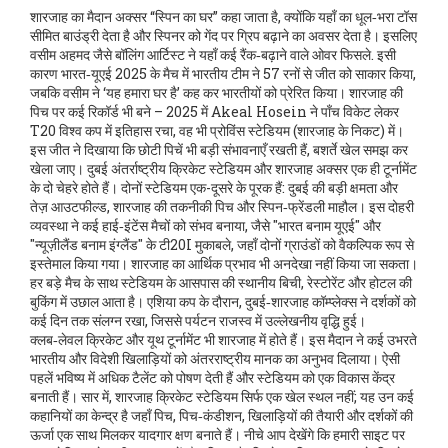
शारजाह का मैदान अक्सर “स्पिन का घर” कहा जाता है, क्योंकि यहाँ का धूल‑भरा टॉस
सीमित बाउंड्री देता है और स्पिनर को गेंद पर ग्रिप बढ़ाने का अवसर देता है। इसलिए
वसीम अहमद
जैसे बॉलिंग आर्टिस्ट ने यहाँ कई रैंक‑बढ़ाने वाले ओवर फिसले
. इसी
कारण भारत‑यूएई 2025 के मैच में भारतीय टीम ने 57 रनों से जीत को साकार किया,
जबकि वसीम ने ‘यह हमारा घर है’ कह कर भारतीयों को प्रेरित किया। शारजाह की
पिच पर कई रिकॉर्ड भी बने – 2025 में Akeal Hosein ने पाँच विकेट लेकर
T20 विश्व कप में इतिहास रचा, वह भी प्रोविंस स्टेडियम (शारजाह के निकट) में।
इस जीत ने दिखाया कि छोटी पिचें भी बड़ी संभावनाएँ रखती हैं, बशर्ते खेल समझ कर
खेला जाए। दुबई अंतर्राष्ट्रीय क्रिकेट स्टेडियम और शारजाह अक्सर एक ही टूर्नामेंट
के दो चेहरे होते हैं। दोनों स्टेडियम एक-दूसरे के पूरक हैं: दुबई की बड़ी क्षमता और
तेज़ आउटफील्ड, शारजाह की तकनीकी पिच और स्पिन‑फ्रेंडली माहौल। इस दोहरी
व्यवस्था ने कई हाई‑इंटेंस मैचों को संभव बनाया, जैसे "भारत बनाम यूएई" और
"न्यूज़ीलैंड बनाम इंग्लैंड" के टी20I मुकाबले, जहाँ दोनों ग्राउंडों को वैकल्पिक रूप से
इस्तेमाल किया गया। शारजाह का आर्थिक प्रभाव भी अनदेखा नहीं किया जा सकता।
हर बड़े मैच के साथ स्टेडियम के आसपास की स्थानीय बिची, रेस्टोरेंट और होटल की
बुकिंग में उछाल आता है। एशिया कप के दौरान, दुबई‑शारजाह कॉम्प्लेक्स ने दर्शकों को
कई दिन तक संलग्न रखा, जिससे पर्यटन राजस्व में उल्लेखनीय वृद्धि हुई।
क्लब‑लेवल क्रिकेट और यूथ टूर्नामेंट भी शारजाह में होते हैं। इस मैदान ने कई उभरते
भारतीय और विदेशी खिलाड़ियों को अंतरराष्ट्रीय मानक का अनुभव दिलाया। ऐसी
पहलें भविष्य में अधिक टैलेंट को पोषण देती हैं और स्टेडियम को एक विकास केंद्र
बनाती हैं। सार में, शारजाह क्रिकेट स्टेडियम सिर्फ एक खेल स्थल नहीं; यह उन कई
कहानियों का केन्द्र है जहाँ पिच, पिच‑कंडीशन, खिलाड़ियों की तैयारी और दर्शकों की
ऊर्जा एक साथ मिलकर यादगार क्षण बनाते हैं। नीचे आप देखेंगे कि हमारी साइट पर