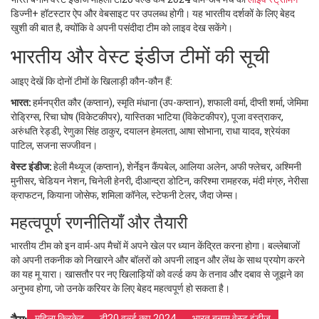
डिज्नी+ हॉटस्टार ऐप और वेबसाइट पर उपलब्ध होगी। यह भारतीय दर्शकों के लिए बेहद
खुशी की बात है, क्योंकि वे अपनी पसंदीदा टीम को लाइव देख सकेंगे।
भारतीय और वेस्ट इंडीज टीमों की सूची
आइए देखें कि दोनों टीमों के खिलाड़ी कौन-कौन हैं:
भारत:
हर्मनप्रीत कौर (कप्तान), स्मृति मंधाना (उप-कप्तान), शफाली वर्मा, दीप्ती शर्मा, जेमिमा
रोड्रिग्स, रिचा घोष (विकेटकीपर), यास्तिका भाटिया (विकेटकीपर), पूजा वस्त्राकर,
अरुंधति रेड्डी, रेणुका सिंह ठाकुर, दयालन हेमलता, आषा सोभाना, राधा यादव, श्रेयंका
पाटिल, सजना सज्जीवन।
वेस्ट इंडीज:
हेली मैथ्यूज (कप्तान), शेर्नेइन कैंपबेल, आलिया अलेन, अफी फ्लेचर, अश्मिनी
मुनीसर, चेडियन नेशन, चिनेली हेनरी, दीआन्द्रा डोटिन, करिश्मा रामहरक, मंदी मंग्रु, नेरीसा
क्राफटन, कियाना जोसेफ, शमिला कॉनेल, स्टेफनी टेलर, जैदा जेम्स।
महत्वपूर्ण रणनीतियाँ और तैयारी
भारतीय टीम को इन वार्म-अप मैचों में अपने खेल पर ध्यान केंद्रित करना होगा। बल्लेबाजों
को अपनी तकनीक को निखारने और बॉलरों को अपनी लाइन और लेंथ के साथ प्रयोग करने
का यह मू यारा। खासतौर पर नए खिलाड़ियों को वर्ल्ड कप के तनाव और दबाव से जूझने का
अनुभव होगा, जो उनके करियर के लिए बेहद महत्वपूर्ण हो सकता है।
महिला क्रिकेट
टी20 वर्ल्ड कप 2024
भारत बनाम वेस्ट इंडीज