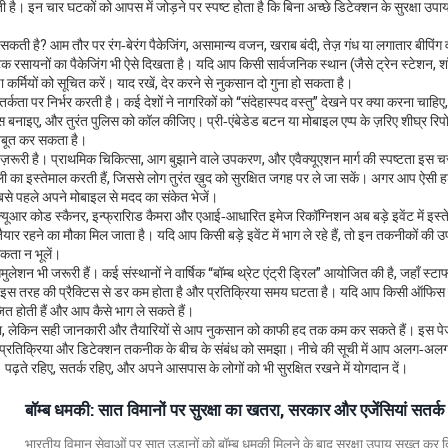
ी है। इन चार घटकों को आपस में जोड़ने पर स्पष्ट होता है कि बिना अच्छे डिटेक्शन के सुरक्षा उपाय
ती है? आम तौर पर रंग‑बेरंग पैकेजिंग, असामान्य वजन, खराब बंदी, तेज़ गंध या लगातार बीपिंग 
टक रसायनों का पैकेजिंग भी ऐसे दिखता है। यदि आप किसी सार्वजनिक स्थान (जैसे ट्रेन स्टेशन, शॉ
ुरक्षा कर्मियों को सूचित करें। याद रखें, देर करने से नुकसान दो गुना हो सकता है।
ता पर निर्भर करती है। कई देशों ने नागरिकों को “संदेहास्पद वस्तु” देखने पर क्या करना चाहिए,
ोट्स बनाइए, और तुरंत पुलिस को कॉल कीजिए। प्री‑एंबेडेड बटन या मोबाइल एप्प के ज़रिए शीघ्र रिपोर
मजबूत कर सकता है।
ज़रूरी है। प्राथमिक चिकित्सा, आग बुझाने वाले उपकरण, और एवैक्यूएशन मार्ग की स्पष्टता इस 
ाली का इस्तेमाल करती हैं, जिससे लोग तुरंत ख़ुद को सुरक्षित जगह पर ले जा सकें। अगर आप ऐसी 
और सबसे पहले अपने मोबाइल से मदद का संकेत भेजें।
्यूआर कोड स्कैनर, इन्फ्रारािड कैमरा और एआई‑आधारित इमेज रिकॉग्निशन अब बड़े इवेंट में इस्त
 तैयार रहने का मौका मिल जाता है। यदि आप किसी बड़े इवेंट में भाग ले रहे हैं, तो इन तकनीकों की 
कता न भूलें।
मुलेशन भी जरूरी हैं। कई संस्थानों ने वार्षिक “बॉम्ब थ्रेट एंट्री ड्रिल” आयोजित की है, जहाँ स
है। इस तरह की प्रैक्टिस से डर कम होता है और प्रतिक्रिया समय घटता है। यदि आप किसी ऑफिस 
योजित होती हैं और आप कैसे भाग ले सकते हैं।
सकता, लेकिन सही जानकारी और तैयारियों से आप नुकसान को काफी हद तक कम कर सकते हैं। इस प
ीन प्रतिक्रिया और डिटेक्शन तकनीक के बीच के संबंध को समझा। नीचे की सूची में आप अलग‑अ
गे। पढ़ते रहिए, सतर्क रहिए, और अपने आसपास के लोगों को भी सुरक्षित रखने में योगदान दें।
बॉम्ब धमकी: सात विमानों पर सुरक्षा का खतरा, सरकार और एजेंसियां सतर्क
भारतीय विमान सेवाओं पर सात उड़ानों को बॉम्ब धमकी मिलने के बाद सुरक्षा उपाय सख्त कर द