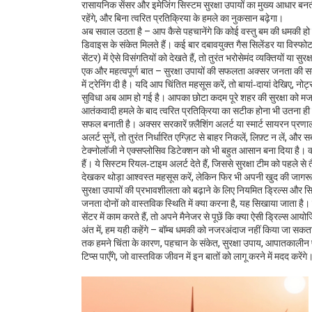
रासायनिक सेंसर और इमेजिंग सिस्टम
सुरक्षा उपायों का मुख्य आधार बनत
रहेंगे, और बिना त्वरित प्रतिक्रिया के हमले का नुकसान बढ़ेगा।
अब सवाल उठता है – आप कैसे पहचानेंगे कि कोई वस्तु बम की धमकी हो सक
डिवाइस के संकेत मिलते हैं। कई बार दबावयुक्त गैस सिलेंडर या विस्फो
सेंटर) में ऐसे विसंगतियों को देखते हैं, तो तुरंत भरोसेमंद व्यक्तियों या स
एक और महत्वपूर्ण बात – सुरक्षा उपायों की सफलता अक्सर जनता की सतर्क
में ट्रेनिंग दी है। यदि आप चिंतित महसूस करें, तो बायां‑दायां देखिए, न
सुविधा अब आम हो गई है। आपका छोटा कदम पूरे शहर की सुरक्षा को 
आतंकवादी हमले के बाद त्वरित प्रतिक्रिया का सटीक होना भी उतना ही 
सफल बनाती है। अक्सर सरकारें फ़्लैशिंग अलर्ट या स्मार्ट सायरन प्रण
अलर्ट सुनें, तो तुरंत निर्धारित एग्ज़िट से बाहर निकलें, लिफ़्ट न लें, 
टेक्नोलॉजी ने एक्सप्लोसिव डिटेक्शन को भी बहुत आसान बना दिया है। क
हैं। ये सिस्टम रियल‑टाइम अलर्ट देते हैं, जिससे सुरक्षा टीम को पहले से
देखकर थोड़ा आश्वस्त महसूस करें, लेकिन फिर भी अपनी खुद की जागरू
सुरक्षा उपायों की प्रभावशीलता को बढ़ाने के लिए नियमित ड्रिल्स और सि
जनता दोनों को वास्तविक स्थिति में क्या करना है, यह सिखाया जाता 
सेंटर में काम करते हैं, तो अपने मैनेजर से पूछें कि क्या ऐसी ड्रिल्स आ
अंत में, हम यही कहेंगे – बॉम्ब धमकी को नजरअंदाज नहीं किया जा 
तक हमने चिंता के कारण, पहचान के संकेत, सुरक्षा उपाय, आपातकाल
टिप्स पाएँगे, जो वास्तविक जीवन में इन बातों को लागू करने में मदद करें