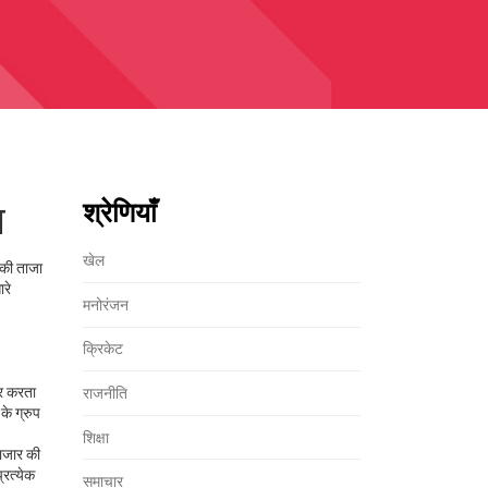
ल
श्रेणियाँ
खेल
 की ताजा
ारे
मनोरंजन
क्रिकेट
वर करता
राजनीति
के ग्रुप
शिक्षा
बाजार की
्रत्येक
समाचार