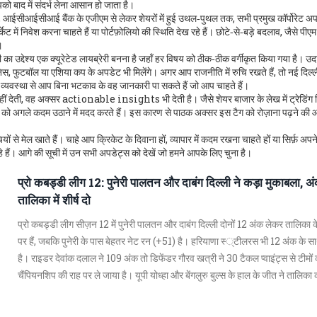
पको बाद में संदर्भ लेना आसान हो जाता है।
ीसी, आईसीआईसीआई बैंक के एजीएम से लेकर शेयरों में हुई उथल‑पुथल तक, सभी प्रमुख कॉर्पोरेट अप
 में निवेश करना चाहते हैं या पोर्टफ़ोलियो की स्थिति देख रहे हैं। छोटे‑से‑बड़े बदलाव, जैसे पीएम
।
ी का उद्देश्य एक क्यूरेटेड लायब्रेरी बनना है जहाँ हर विषय को ठीक‑ठीक वर्गीकृत किया गया है। उ
स, फुटबॉल या एशिया कप के अपडेट भी मिलेंगे। अगर आप राजनीति में रुचि रखते हैं, तो नई दिल्
्ध व्यवस्था से आप बिना भटकाव के वह जानकारी पा सकते हैं जो आप चाहते हैं।
नहीं देती, वह अक्सर actionable insights भी देती है। जैसे शेयर बाजार के लेख में ट्रेडिंग ट
कों को अगले कदम उठाने में मदद करते हैं। इस कारण से पाठक अक्सर इस टैग को रोज़ाना पढ़ने की
ों से मेल खाते हैं। चाहे आप क्रिकेट के दिवाना हों, व्यापार में कदम रखना चाहते हों या सिर्फ़ अपन
हैं। आगे की सूची में उन सभी अपडेट्स को देखें जो हमने आपके लिए चुना है।
प्रो कबड्डी लीग 12: पुनेरी पालतन और दाबंग दिल्ली ने कड़ा मुकाबला, अ
तालिका में शीर्ष दो
प्रो कबड्डी लीग सीज़न 12 में पुनेरी पालतन और दाबंग दिल्ली दोनों 12 अंक लेकर तालिका
पर हैं, जबकि पुनेरी के पास बेहतर नेट रन (+51) है। हरियाणा स्‍्टीलरस भी 12 अंक के साथ
है। राइडर देवांक दलाल ने 109 अंक तो डिफेंडर गौरव खत्री ने 30 टैकल प्वाइंट्स से टीमों
चैंपियनशिप की राह पर ले जाया है। यूपी योध्हा और बेंगलुरु बुल्स के हाल के जीत ने तालिक
रोमांचक बना दिया है।