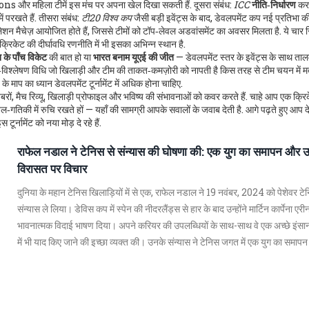
 और महिला टीमें इस मंच पर अपना खेल दिखा सकती हैं. दूसरा संबंध:
ICC
नीति‑निर्धारण
करत
ें परखते हैं. तीसरा संबंध:
टी20 विश्व कप
जैसी बड़ी इवेंट्स के बाद, डेवलपमेंट कप नई प्रतिभा 
ेशन मैचेज़ आयोजित होते हैं, जिससे टीमों को टॉप‑लेवल अडवांसमेंट का अवसर मिलता है. ये चार सि
क्रिकेट की दीर्घावधि रणनीति में भी इसका अभिन्न स्थान है.
के पाँच विकेट
की बात हो या
भारत बनाम यूएई की जीत
— डेवलपमेंट स्तर के इवेंट्स के साथ ताल
विश्लेषण विधि जो खिलाड़ी और टीम की ताकत‑कमज़ोरी को नापती है
किस तरह से टीम चयन में 
के माप
का ध्यान डेवलपमेंट टूर्नामेंट में अधिक होना चाहिए.
खबरों, मैच रिव्यू, खिलाड़ी प्रोफाइल और भविष्य की संभावनाओं को कवर करते हैं. चाहे आप एक क्रि
ेल‑गतिकी में रुचि रखते हों — यहाँ की सामग्री आपके सवालों के जवाब देती है. आगे पढ़ते हुए आप दे
र्नामेंट को नया मोड़ दे रहे हैं.
राफेल नडाल ने टेनिस से संन्यास की घोषणा की: एक युग का समापन और
विरासत पर विचार
दुनिया के महान टेनिस खिलाड़ियों में से एक, राफेल नडाल ने 19 नवंबर, 2024 को पेशेवर टे
संन्यास ले लिया। डेविस कप में स्पेन की नीदरलैंड्स से हार के बाद उन्होंने मार्टिन कार्पेना एरीना
भावनात्मक विदाई भाषण दिया। अपने करियर की उपलब्धियों के साथ-साथ वे एक अच्छे इंसान
में भी याद किए जाने की इच्छा व्यक्त की। उनके संन्यास ने टेनिस जगत में एक युग का समाप
दिया।