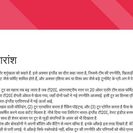
ारांश
और श्रृंखला को कहते हैं
. इसे अक्सर
इंग्लैंड का दौरा
कहा जाता है, जिससे टीम की रणनीति, खिलाड़ी
ैसे फॉर्मेट शामिल होते हैं, और अक्सर एशिया कप या विश्व कप जैसे बड़े टूर्नामेंट के प्री‑लग में 
लैंड टूर का महत्व तब बढ़ जाता है जब
टी20I
,
अंतरराष्ट्रीय स्तर पर 20 ओवर प्रति टीम वाला फॉर्मे
 दूसरा टी20I हॅगली ओवल में खेला गया, जहाँ दोनों पक्षों ने नई रणनीति आजमाई. इसी टूर का हिस्सा
ए
‑इंग्लैंड प्रतिस्पर्धा में नई ऊर्जा आई.
खरखाव वाली फील्डिंग, (2) टूर प्रभावित करता है रैंकिंग पॉइंट्स, और (3) टूर प्रेरित करता है फैंस क
त करने वाला कंटेंट मिलता है. नीचे दिया गया लिस्टिंग भारत‑इंग्लैंड टी20I, वेस्ट इंडीज़ बनाम 
ै, साथ ही शेयर बाजार पर टूर से जुड़ी कंपनियों के असर को भी दिखाता है.
डेविस और बोसडोनी ने अपनी बॉलिंग और बैटिंग से ध्यान खींचा है. इनके आँकड़े इस तरह दिखते हैं: बेड
 से पारी लगाई. ये आँकड़े सिर्फ स्कोरबोर्ड नहीं, बल्कि टूर की रणनीति और परिणामों को सीधे प्र