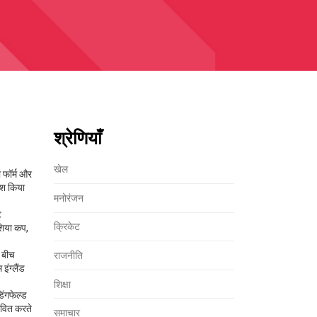
श्रेणियाँ
खेल
 फॉर्म और
पेश किया
मनोरंजन
ट
क्रिकेट
शिया कप
,
े बीच
राजनीति
इंग्लैंड
शिक्षा
िंगफेल्ड
भावित करते
समाचार