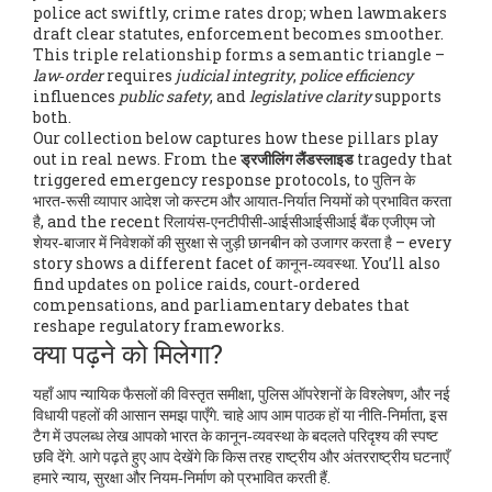
police act swiftly, crime rates drop; when lawmakers
draft clear statutes, enforcement becomes smoother.
This triple relationship forms a semantic triangle –
law‑order
requires
judicial integrity
,
police efficiency
influences
public safety
, and
legislative clarity
supports
both.
Our collection below captures how these pillars play
out in real news. From the
ड्रजीलिंग लैंडस्लाइड
tragedy that
triggered emergency response protocols, to पुतिन के
भारत‑रूसी व्यापार आदेश जो कस्टम और आयात‑निर्यात नियमों को प्रभावित करता
है, and the recent रिलायंस‑एनटीपीसी‑आईसीआईसीआई बैंक एजीएम जो
शेयर‑बाजार में निवेशकों की सुरक्षा से जुड़ी छानबीन को उजागर करता है – every
story shows a different facet of कानून‑व्यवस्था. You’ll also
find updates on police raids, court‑ordered
compensations, and parliamentary debates that
reshape regulatory frameworks.
क्या पढ़ने को मिलेगा?
यहाँ आप न्यायिक फैसलों की विस्तृत समीक्षा, पुलिस ऑपरेशनों के विश्लेषण, और नई
विधायी पहलों की आसान समझ पाएँगे. चाहे आप आम पाठक हों या नीति‑निर्माता, इस
टैग में उपलब्ध लेख आपको भारत के कानून‑व्यवस्था के बदलते परिदृश्य की स्पष्ट
छवि देंगे. आगे पढ़ते हुए आप देखेंगे कि किस तरह राष्ट्रीय और अंतरराष्ट्रीय घटनाएँ
हमारे न्याय, सुरक्षा और नियम‑निर्माण को प्रभावित करती हैं.