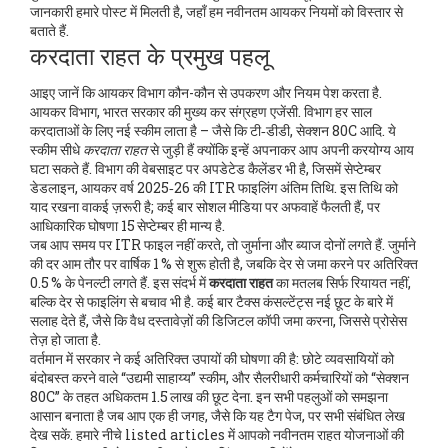
जानकारी हमारे पोस्ट में मिलती है, जहाँ हम नवीनतम आयकर नियमों को विस्तार से
बताते हैं.
करदाता राहत के प्रमुख पहलू
आइए जानें कि आयकर विभाग कौन-कौन से उपकरण और नियम पेश करता है.
आयकर विभाग
,
भारत सरकार की मुख्य कर संग्रहण एजेंसी
.
विभाग हर साल
करदाताओं के लिए नई स्कीम लाता है – जैसे कि टी‑डीडी, सेक्शन 80C आदि. ये
स्कीम सीधे
करदाता राहत
से जुड़ी हैं क्योंकि इन्हें अपनाकर आप अपनी करयोग्य आय
घटा सकते हैं. विभाग की वेबसाइट पर अपडेटेड कैलेंडर भी है, जिसमें
सेप्टेम्बर
डेडलाइन
,
आयकर वर्ष 2025‑26 की ITR फाइलिंग अंतिम तिथि
.
इस तिथि को
याद रखना वाकई ज़रूरी है; कई बार सोशल मीडिया पर अफवाहें फैलती हैं, पर
आधिकारिक घोषणा 15 सेप्टेम्बर ही मान्य है.
जब आप समय पर ITR फाइल नहीं करते, तो जुर्माना और ब्याज दोनों लगते हैं. जुर्माने
की दर आम तौर पर वार्षिक 1 % से शुरू होती है, जबकि देर से जमा करने पर अतिरिक्त
0.5 % के पेनल्टी लगते हैं. इस संदर्भ में
करदाता राहत
का मतलब सिर्फ रियायत नहीं,
बल्कि देर से फाइलिंग से बचाव भी है. कई बार टैक्स कंसल्टेंट्स नई छूट के बारे में
सलाह देते हैं, जैसे कि वैध दस्तावेज़ों की डिजिटल कॉपी जमा करना, जिससे प्रोसेस
तेज़ हो जाता है.
वर्तमान में सरकार ने कई अतिरिक्त उपायों की घोषणा की है: छोटे व्यवसायियों को
बंदोबस्त करने वाले “उद्यमी साहाय्य” स्कीम, और सैलरीधारी कर्मचारियों को “सेक्शन
80C” के तहत अधिकतम 1.5 लाख की छूट देना. इन सभी पहलुओं को समझना
आसान बनाता है जब आप एक ही जगह, जैसे कि यह टैग पेज, पर सभी संबंधित लेख
देख सकें. हमारे नीचे listed articles में आपको नवीनतम राहत योजनाओं की