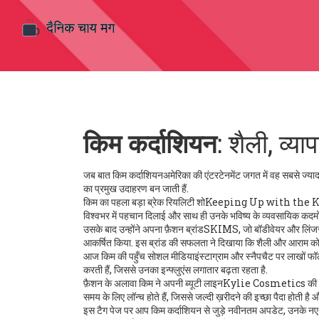
किम कर्दाशियन
: शैली, व्
जब बात
किम कर्दाशियन
अमेरिका की एंटरटेनमेंट जगत में वह सबसे ज्याद
का प्रमुख उदाहरण बन जाती हैं.
किम का पहला बड़ा ब्रेक
रियलिटी शो
Keeping Up with the 
विश्वभर में पहचान दिलाई और साथ ही उनके भविष्य के व्यवसायिक कदमों
उसके बाद उन्होंने अपना
फ़ैशन ब्रांड
SKIMS, जो बॉडीवेयर और लिंजरी म
आकर्षित किया. इस ब्रांड की सफलता ने दिखाया कि शैली और आराम क
आज किम की पहुँच
सोशल मीडिया
इंस्टाग्राम और स्नैपचैट पर लाखों फॉ
करती हैं, जिससे उनका इन्फ्लुएंस लगातार बढ़ता रहता है.
फ़ैशन के अलावा किम ने अपनी
ब्यूटी लाइन
Kylie Cosmetics की सहय
समय के लिए लॉन्च होते हैं, जिससे जल्दी ख़रीदने की इच्छा पैदा होती है
इस टैग पेज पर आप किम कर्दाशियन से जुड़े नवीनतम अपडेट, उनके नए प्रॉ