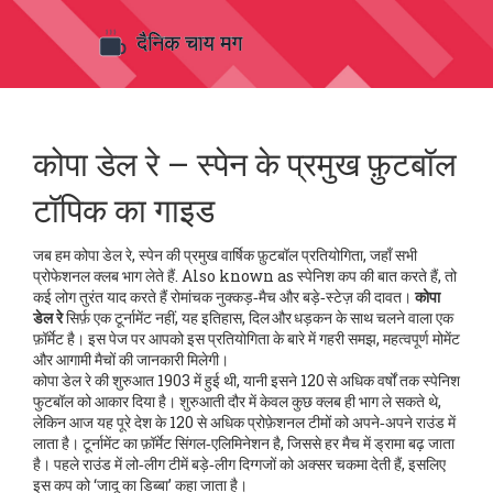
कोपा डेल रे – स्पेन के प्रमुख फ़ुटबॉल
टॉपिक का गाइड
जब हम
कोपा डेल रे
,
स्पेन की प्रमुख वार्षिक फ़ुटबॉल प्रतियोगिता, जहाँ सभी
प्रोफेशनल क्लब भाग लेते हैं
. Also known as
स्पेनिश कप
की बात करते हैं, तो
कई लोग तुरंत याद करते हैं रोमांचक नुक्कड़‑मैच और बड़े‑स्टेज़ की दावत।
कोपा
डेल रे
सिर्फ़ एक टूर्नामेंट नहीं, यह इतिहास, दिल और धड़कन के साथ चलने वाला एक
फ़ॉर्मेट है। इस पेज पर आपको इस प्रतियोगिता के बारे में गहरी समझ, महत्वपूर्ण मोमेंट
और आगामी मैचों की जानकारी मिलेगी।
कोपा डेल रे की शुरुआत 1903 में हुई थी, यानी इसने 120 से अधिक वर्षों तक स्पेनिश
फुटबॉल को आकार दिया है। शुरुआती दौर में केवल कुछ क्लब ही भाग ले सकते थे,
लेकिन आज यह पूरे देश के 120 से अधिक प्रोफ़ेशनल टीमों को अपने‑अपने राउंड में
लाता है। टूर्नामेंट का फ़ॉर्मेट सिंगल‑एलिमिनेशन है, जिससे हर मैच में ड्रामा बढ़ जाता
है। पहले राउंड में लो‑लीग टीमें बड़े‑लीग दिग्गजों को अक्सर चकमा देती हैं, इसलिए
इस कप को ‘जादू का डिब्बा’ कहा जाता है।