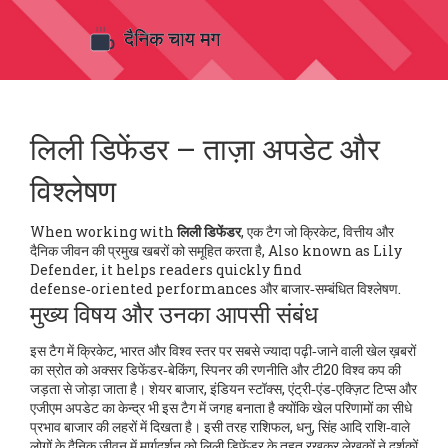
लिली डिफेंडर – ताज़ा अपडेट और
विश्लेषण
When working with
लिली डिफेंडर
,
एक टैग जो क्रिकेट, वित्तीय और
दैनिक जीवन की प्रमुख खबरों को समूहित करता है
, Also known as
Lily
Defender
, it helps readers quickly find
defense‑oriented performances और बाजार‑सम्बंधित विश्लेषण.
मुख्य विषय और उनका आपसी संबंध
इस टैग में
क्रिकेट
,
भारत और विश्व स्तर पर सबसे ज्यादा पढ़ी‑जाने वाली खेल ख़बरों
का स्रोत
को अक्सर डिफेंडर‑बेकिंग, स्पिनर की रणनीति और टी20 विश्व कप की
जड़ता से जोड़ा जाता है।
शेयर बाजार
,
इंडियन स्टॉक्स, एंट्री‑एंड‑एक्ज़िट टिप्स और
एजीएम अपडेट का केन्द्र
भी इस टैग में जगह बनाता है क्योंकि खेल परिणामों का सीधे
प्रभाव बाजार की लहरों में दिखता है। इसी तरह
राशिफल
,
धनु, सिंह आदि राशि‑वाले
लोगों के दैनिक जीवन में मार्गदर्शन
को लिली डिफेंडर के तहत रखकर लेखकों ने दर्शकों