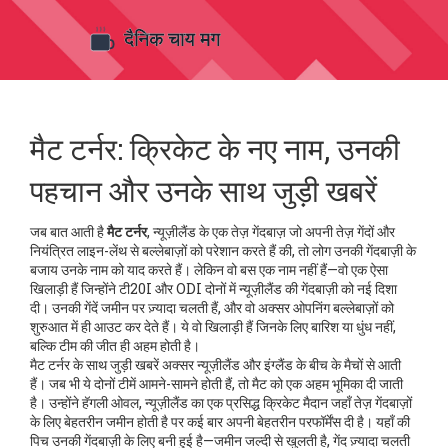
मैट टर्नर: क्रिकेट के नए नाम, उनकी
पहचान और उनके साथ जुड़ी खबरें
जब बात आती है
मैट टर्नर
,
न्यूज़ीलैंड के एक तेज़ गेंदबाज़ जो अपनी तेज़ गेंदों और
नियंत्रित लाइन-लेंथ से बल्लेबाज़ों को परेशान करते हैं
की, तो लोग उनकी गेंदबाज़ी के
बजाय उनके नाम को याद करते हैं। लेकिन वो बस एक नाम नहीं हैं—वो एक ऐसा
खिलाड़ी हैं जिन्होंने टी20I और ODI दोनों में न्यूज़ीलैंड की गेंदबाज़ी को नई दिशा
दी। उनकी गेंदें जमीन पर ज़्यादा चलती हैं, और वो अक्सर ओपनिंग बल्लेबाज़ों को
शुरुआत में ही आउट कर देते हैं। ये वो खिलाड़ी हैं जिनके लिए बारिश या धुंध नहीं,
बल्कि टीम की जीत ही अहम होती है।
मैट टर्नर के साथ जुड़ी खबरें अक्सर न्यूज़ीलैंड और इंग्लैंड के बीच के मैचों से आती
हैं। जब भी ये दोनों टीमें आमने-सामने होती हैं, तो मैट को एक अहम भूमिका दी जाती
है। उन्होंने
हॅगली ओवल
,
न्यूज़ीलैंड का एक प्रसिद्ध क्रिकेट मैदान जहाँ तेज़ गेंदबाज़ों
के लिए बेहतरीन जमीन होती है
पर कई बार अपनी बेहतरीन परफॉर्मेंस दी है। यहाँ की
पिच उनकी गेंदबाज़ी के लिए बनी हुई है—जमीन जल्दी से खुलती है, गेंद ज़्यादा चलती