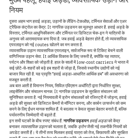
नियम
दूसरा अहम भाग
हवाई अड्डा
,
उड़ानों के लैंडिंग‑टेकऑफ़, टर्मिनल सेवाओं और एअर
ट्रैफ़िक कंट्रोल का केंद्र
. It नागरिक उड्डयन का मूलभूत आधार है. हवाई अड्डे के
विस्तार, टर्मिनल आधुनिकीकरण और टर्मिनल पर डिजिटल चेक‑इन ने यात्रियों के
अनुभव को आरामदायक बना दिया है. जब हवाई अड्डे बेहतर होते हैं, तो व्यावसायिक
एयरलाइन को नई routes खोलने का मन करता है.
व्यावसायिक उड़ान
व्यावसायिक एयरलाइन
,
सार्वजनिक रूप से टिकिट बेचने वाली
वाणिज्यिक उड़ान सेवा
. It आर्थिक विकास के लिए जरूरी है, क्योंकि यह व्यापार,
पर्यटन और शिक्षा को जोड़ती है. हाल के सालों में low‑cost carriers ने भारत में
कई छोटे‑से‑शहरों को बड़े हब शहरों से जोड़ा है, जिससे स्थानीय उद्योगों को नई
बाजार मिल रही है.
यह प्रवृत्ति “हवाई अड्डा‑आधारित आर्थिक हब” की अवधारणा को
मजबूत करती है.
अब बात आती है
विमानन नियम
,
सिविल एविएशन अथॉरिटी द्वारा निर्धारित सुरक्षा,
लाइसेंसिंग और संचालन मानक
. It नागरिक उड्डयन के सुरक्षित संचालन को
सुनिश्चित करता है. नई नियमावली में ड्रोन संचालकों को रजिस्ट्री में जोड़ना, हवाई
अड्डे की सुरक्षा को डिजिटल कैमरों से मॉनिटर करना, और कार्बन उत्सर्जन को कम
करने के लिए ईंधन मानक शामिल हैं.
ये बदलाव न केवल सुरक्षा बेहतर बनाते हैं, बल्कि
पर्यावरणीय जिम्मेदारी भी बढ़ाते हैं.
इन सभी घटकों के बीच स्पष्ट संबंध हैं:
नागरिक उड्डयन
हवाई अड्डा
को केंद्र
बनाकर
व्यावसायिक उड़ान
को चलाता है, जबकि
ड्रोन
जैसी नई तकनीकें नियमों को
अपडेट करती हैं। ये तीनों तत्व मिलकर हवाई यात्रा को तेज, किफ़ायती और सुरक्षित