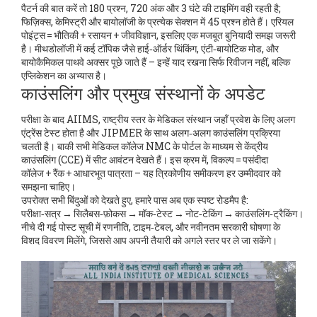
पैटर्न की बात करें तो 180 प्रश्न, 720 अंक और 3 घंटे की टाइमिंग वही रहती है;
फिज़िक्स, केमिस्ट्री और बायोलॉजी के प्रत्येक सेक्शन में 45 प्रश्न होते हैं। एरियल
पोइंट्स = भौतिकी + रसायन + जीवविज्ञान, इसलिए एक मजबूत बुनियादी समझ जरूरी
है। मीथडोलॉजी में कई टॉपिक जैसे हाई‑ऑर्डर थिंकिंग, एंटी‑बायोटिक मोड, और
बायोकैमिकल पाथवे अक्सर पूछे जाते हैं – इन्हें याद रखना सिर्फ रिवीजन नहीं, बल्कि
एप्लिकेशन का अभ्यास है।
काउंसलिंग और प्रमुख संस्थानों के अपडेट
परीक्षा के बाद
AIIMS
,
राष्ट्रीय स्तर के मेडिकल संस्थान जहाँ प्रवेश के लिए अलग
एंट्रेंस टेस्ट होता है
और JIPMER के साथ अलग‑अलग काउंसलिंग प्रक्रिया
चलती है। बाकी सभी मेडिकल कॉलेज NMC के पोर्टल के माध्यम से केंद्रीय
काउंसलिंग (CCE) में सीट आवंटन देखते हैं। इस क्रम में, विकल्प = पसंदीदा
कॉलेज + रैंक + आधारभूत पात्रता – यह त्रिकोणीय समीकरण हर उम्मीदवार को
समझना चाहिए।
उपरोक्त सभी बिंदुओं को देखते हुए, हमारे पास अब एक स्पष्ट रोडमैप है:
परीक्षा‑सत्र → सिलैबस‑फ़ोकस → मॉक‑टेस्ट → नोट‑टेकिंग → काउंसलिंग‑ट्रैकिंग।
नीचे दी गई पोस्ट सूची में रणनीति, टाइम‑टेबल, और नवीनतम सरकारी घोषणा के
विशद विवरण मिलेंगे, जिससे आप अपनी तैयारी को अगले स्तर पर ले जा सकेंगे।