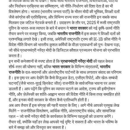
के व्यापक कार्यों को भी देखेंगे। साथ‑साथ
भारतीय राजनीति
,
विचारधाराओं, पार्टियों
और निर्वाचन प्रक्रिया का सम्मिश्रण, जो नीति‑निर्धारण को दिशा देता है
का भी
विश्लेषण होगा। भाजपा (भारतीय जनता पार्टी) के भीतर मोदी की भूमिका, विपक्षी दलों
जैसे कांग्रेस की प्रतिक्रिया, और विभिन्न राज्य स्तर की राजनीति इन सबके साथ
मिलकर एक जटिल नेटवर्क बनाते हैं। उदाहरण के तौर पर, 2025 में रूसी राष्ट्रपति
पुतिन के भारत‑रूस व्यापार के बारे में बयान ने
भारत सरकार
को नई कृषि‑फ़ार्मा नीति
तैयार करने पर मजबूर किया, जबकि
भारतीय राजनीति
में इस कदम ने विपक्षी दलों को
प्रश्नचिह्न लगाते देखे। इसी तरह, अमेरिकी राष्ट्रपति ट्रम्प की H‑1B फ़ीस नीति ने
विदेश नीति विभाग को भारतीय कुशल कर्मियों के वीज़ा प्रावधानों को पुनः देखना पड़ा,
जो सीधे
प्रधानमंत्री नरेंद्र मोदी
के डिजिटल कौशल प्रज्वलन योजना को प्रभावित
करता है।
इन सभी कनेक्शनों से स्पष्ट होता है कि
प्रधानमंत्री नरेंद्र मोदी
की पहल केवल
शीर्ष‑स्तर की घोषणा नहीं, बल्कि
भारत सरकार
के विभिन्न मंत्रालयों,
भारतीय
राजनीति
के दल‑सदस्यों और अंतर्राष्ट्रीय पार्टनरों के साथ लगातार संवाद का परिणाम
है। इस पृष्ठ पर आप देखेंगे कि कैसे विज़ुअल डेटा, एजीएम रिपोर्ट, और खेल‑सम्बंधी
घटनाएँ (जैसे भारत‑यूएई क्रिकेट जीत) राजनीति के सार्वजनिक भावना पर असर
डालती हैं। आप पढ़ेंगे कि पुतिन का व्यापार घटाने का आदेश, ट्रम्प की इमीग्रेशन
नीति, और ज़ेलेंस्की का शांति‑आह्वान भारत की विदेश नीति में किस तरह समाहित होते
हैं, और इनका मोदी सरकार के भीतर कैसे प्रतिध्वनि होती है।
अब आप तैयार हैं इस संग्रह की गहरी यात्रा के लिए। आगे नीचे आपको प्रमुख लेख
मिलेंगे – राजनीतिक विश्लेषण, आर्थिक नीति, अंतरराष्ट्रीय संबंध, और सामाजिक
पहल – जो सभी नरेंद्र मोदी के कार्यकाल के विभिन्न पहलुओं को उजागर करेंगे।
तैयार रहें, क्योंकि यहाँ हर लेख आपको नई दृष्टि दे सकता है और भारत के भविष्य के
बारे में समझ को और विस्तृत कर सकता है।