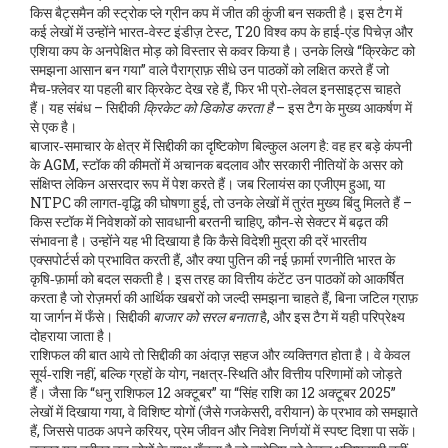
किस बैट्समैन की स्ट्रोक प्ले ग्रीन कप में जीत की कुंजी बन सकती है। इस टैग में
कई लेखों में उन्होंने भारत‑वेस्ट इंडीज़ टेस्ट, T20 विश्व कप के हाई‑एंड पिचेज़ और
एशिया कप के अनपेक्षित मोड़ को विस्तार से कवर किया है। उनके लिखे “क्रिकेट को
समझना आसान बन गया” वाले पैराग्राफ़ सीधे उन पाठकों को लक्षित करते हैं जो
मैच‑फ़्लेवर या पहली बार क्रिकेट देख रहे हैं, फिर भी प्रो‑लेवल इनसाइट्स चाहते
हैं। यह संबंध – सिद्दीकी
क्रिकेट को डिकोड करता है
– इस टैग के मुख्य आकर्षण में
से एक है।
बाजार‑समाचार के क्षेत्र में सिद्दीकी का दृष्टिकोण बिल्कुल अलग है: वह हर बड़े कंपनी
के AGM, स्टॉक की कीमतों में अचानक बदलाव और सरकारी नीतियों के असर को
संक्षिप्त लेकिन असरदार रूप में पेश करते हैं। जब रिलायंस का एजीएम हुआ, या
NTPC की लागत‑वृद्धि की घोषणा हुई, तो उनके लेखों में तुरंत मुख्य बिंदु मिलते हैं –
किस स्टॉक में निवेशकों को सावधानी बरतनी चाहिए, कौन‑से सेक्टर में बढ़त की
संभावना है। उन्होंने यह भी दिखाया है कि कैसे विदेशी मुद्रा की दरें भारतीय
एक्सपोर्टर्स को प्रभावित करती हैं, और क्या पुतिन की नई फ़ार्मा रणनीति भारत के
कृषि‑फ़ार्मा को बदल सकती है। इस तरह का वित्तीय कंटेंट उन पाठकों को आकर्षित
करता है जो रोज़मर्रा की आर्थिक खबरों को जल्दी समझना चाहते हैं, बिना जटिल ग्राफ़
या जार्गन में फँसे। सिद्दीकी
बाजार को सरल बनाता
है, और इस टैग में यही परिप्रेक्ष्य
दोहराया जाता है।
राशिफल की बात आये तो सिद्दीकी का अंदाज़ सहज और व्यक्तिगत होता है। वे केवल
सूर्य‑राशि नहीं, बल्कि ग्रहों के योग, नक्षत्र‑स्थिति और वित्तीय परिणामों को जोड़ते
हैं। जैसा कि “धनु राशिफल 12 अक्टूबर” या “सिंह राशि का 12 अक्टूबर 2025”
लेखों में दिखाया गया, वे विशिष्ट योगों (जैसे गजकेसरी, वरीयान) के प्रभाव को समझाते
हैं, जिससे पाठक अपने करियर, प्रेम जीवन और निवेश निर्णयों में स्पष्ट दिशा पा सकें।