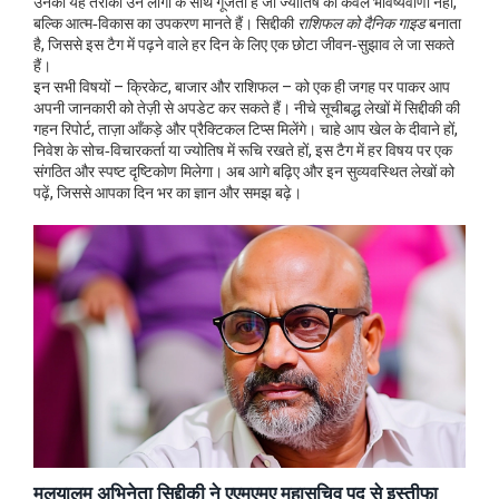
उनका यह तरीका उन लोगों के साथ गूँजता है जो ज्योतिष को केवल भविष्यवाणी नहीं,
बल्कि आत्म‑विकास का उपकरण मानते हैं। सिद्दीकी
राशिफल को दैनिक गाइड
बनाता
है, जिससे इस टैग में पढ़ने वाले हर दिन के लिए एक छोटा जीवन‑सुझाव ले जा सकते
हैं।
इन सभी विषयों – क्रिकेट, बाजार और राशिफल – को एक ही जगह पर पाकर आप
अपनी जानकारी को तेज़ी से अपडेट कर सकते हैं। नीचे सूचीबद्ध लेखों में सिद्दीकी की
गहन रिपोर्ट, ताज़ा आँकड़े और प्रैक्टिकल टिप्स मिलेंगे। चाहे आप खेल के दीवाने हों,
निवेश के सोच‑विचारकर्ता या ज्योतिष में रूचि रखते हों, इस टैग में हर वि‍षय पर एक
संगठित और स्पष्ट दृष्टिकोण मिलेगा। अब आगे बढ़िए और इन सुव्यवस्थित लेखों को
पढ़ें, जिससे आपका दिन भर का ज्ञान और समझ बढ़े।
मलयालम अभिनेता सिद्दीकी ने एएमएमए महासचिव पद से इस्तीफा