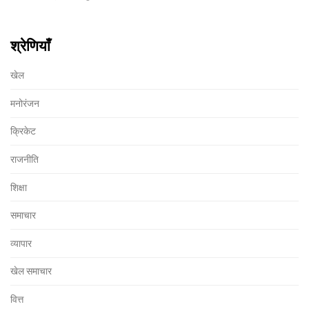
है, वहीं उनके भाई वीर पहारिया ने हाल ही में बॉलीवुड में डेब्यू किया है।
श्रेणियाँ
खेल
मनोरंजन
क्रिकेट
राजनीति
शिक्षा
समाचार
व्यापार
खेल समाचार
वित्त