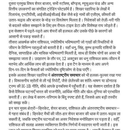
दूसरा प्रमुख विषय
शेयर बाजार
,
सभी स्टॉक्स, बॉण्ड्स, म्यूचुअल फंड और अन्य
वित्तीय उपकरणों का संगठित ट्रेडिंग प्लेटफ़ॉर्म
है। शिखर पहारिया के लेखों में
रिलायंस, एनटीपीसी, आईसीआईसीआई बैंक जैसे बड़े नामों की एजीएम, कीमतों की
उतार‑चढ़ाव और बाजार के मोड़ पर विश्लेषण मिलता है। निवेशकों को तेज़ी‑भरी गति
से बदलते संकेत समझाने के लिए हम रीयल‑टाइम डेटा और विशेषज्ञ राय जोड़ते हैं।
इस सेक्शन में पढ़ते‑पढ़ते आप शेयरों की हलचल और उसके पीछे के कारणों को
आसानी से पकड़ सकते हैं।
तीसरा आकर्षक कोन
राशिफल
,
ज्योतिषीय भविष्यवाणी जो ग्रहों की स्थितियों से
जीवन के विभिन्न पहलुओं को बताती है
है। यहाँ धनु, सिंह, कुम्भ इत्यादि राशियों के
दैनिक, साप्ताहिक और मासिक भविष्यवाणी मिलती है, साथ ही विशेष योगों का असर भी
समझाया जाता है। उदहारण के तौर पर, 12 अक्टूबर का धनु राशिफल काम‑जीवन में
मतभेद और आर्थिक लाभ की झलक देता है। इस टैग के माध्यम से आप अपने
दिन‑पर‑दिन के फैसलों को ज्योतिषीय दृष्टिकोण से देख पाएँगे।
इसके अलावा शिखर पहारिया में
अंतरराष्ट्रीय समाचार
को भी हलका‑फुल्का रखा गया
है। विश्वसनीय स्रोतों से ली गई रिपोर्टें, जैसे ज़ेलेंस्की का शांति‑भाषण या डोनाल्ड
ट्रम्प की H‑1B नीति, सीधे आपके इनबॉक्स में पहुँचती हैं। यह सेक्शन दर्शाता है कि
कैसे वैश्विक घटनाएँ भारत की राजनीति, आर्थिक नीति और खेल‑दुनिया को प्रभावित
करती हैं। हर लेख में कारण‑परिणाम के बिंदु स्पष्ट होते हैं, जिससे आप बड़ी तस्वीर
को समझ सकें।
इन चार मुख्य क्षेत्रों—क्रिकेट, शेयर बाजार, राशिफल और अंतरराष्ट्रीय समाचार—
में गहरा संबंध है। क्रिकेट मैचों की जीत‑हार शेयर बाजार की धाक में उतार‑चढ़ाव ला
सकती है, जबकि राष्ट्रीय घटनाओं का असर निवेशक मनोविज्ञान पर पड़ता है। वहीँ,
राशिफल की सलाह अक्सर व्यक्तिगत वित्तीय निर्णयों में मददगार मानी जाती है। इस