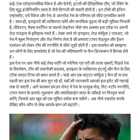
हाई‑टेक एरोडायनामिक पैकेज है
और
फ़ेरेरी
,
इटली की ऐतिहासिक टीम, जो रेसिंग के
लिए शुद्ध इंजीनियरिंग लाता है
जैसे दिग्गजों की सवारी होती है। इन टीमों की इंजिन
एन्हांसमेंट, एरो पैकेज और रेस‑डे अपग्रेड रेस के परिणाम को सीधे प्रभावित करते
हैं। साथ ही, ड्राइवरों की व्यक्तिगत फॉर्म और मानसिक दृढ़ता भी बड़ी भूमिका निभाती
है; लीवेस्टर, मैक्स वर्स्टैपेन या चार्ल्स लेक्रेयर जैसे नाम अक्सर इस ट्रैक पर अपनी
तेज़ राउंड्स से इतिहास रचते हैं। देखा जाये तो
ड्राइवर
,
तेज़ फॉर्मूला 1 पायलट, जो
रेस में सूक्ष्म नियंत्रण और तेज़ निर्णय लेता है
की क्षमताएं टायर शेड्यूल और ईंधन
प्रबंधन को लेकर टीम की रणनीति से सीधे जुड़ी होती हैं। इस तालमेल को समझना
उन लोगों के लिए फ़ायदेमंद है जो रेस की भविष्यवाणी या फैन डिस्कशन में हिस्सा लेते
हैं।
इस पेज पर आप नीचे कई लेख पाएँगे जो स्पेनिश ग्रां प्री की ताज़ा ख़बरों, पिछले रेस
के विश्लेषण, टीम की तकनीकी बदलाव, ड्राइवर के व्यक्तिगत इंटर्व्यू और फैन के लिए
ट्रैक यात्रा टिप्स को कवर करते हैं। चाहे आप एक कट्टर फॉर्मूला 1 फैन हों या बस
पहली बार इस रेस की बात सुन रहे हों, यहाँ की जानकारी आपको इस इवेंट की गहराई
तक ले जाएगी। आगे चलकर हम हर पोस्ट में रेस के प्रमुख मोड़, पिट‑स्टॉप रणनीति,
टायर चयन के फ़ायदे‑नुक़सान और क्वालिफ़ाइंग सत्र के आँकड़े पर विस्तृत चर्चा
करेंगे, जिससे आप खुद को एक सूचित दर्शक बना सकेंगे। अब नीचे स्क्रॉल करके
देखिए कौन‑कौन से लेख आपके ज्ञान को बढ़ाएंगे।