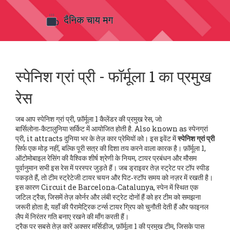
स्पेनिश ग्रां प्री - फॉर्मूला 1 का प्रमुख
रेस
जब आप
स्पेनिश ग्रां प्री
,
फ़ॉर्मूला 1 कैलेंडर की प्रमुख रेस, जो
बार्सिलोना‑कैटालुनिया सर्किट में आयोजित होती है
. Also known as
स्पेनग्रां
प्री
, it attracts दुनिया भर के तेज़ कार प्रेमियों को
। इस इवेंट में
स्पेनिश ग्रां प्री
सिर्फ एक मोड़ नहीं, बल्कि पूरी सत्र की दिशा तय करने वाला कारक है।
फ़ॉर्मूला 1
,
ऑटोमोबाइल रेसिंग की वैश्विक शीर्ष श्रेणी
के नियम, टायर प्रबंधन और मौसम
पूर्वानुमान सभी इस रेस में परस्पर जुड़ते हैं। जब ड्राइवर तेज़ स्ट्रेट पर टॉप स्पीड
पकड़ते हैं, तो टीम स्ट्रेटेजी टायर चयन और पिट‑स्टॉप समय को नज़र में रखती है।
इस कारण
Circuit de Barcelona‑Catalunya
,
स्पेन में स्थित एक
जटिल ट्रैक, जिसमें तेज़ कोर्नर और लंबी स्ट्रेट दोनों हैं
को हर टीम को समझना
जरूरी होता है; यहाँ की पैरामेट्रिक टर्न्स टायर ग्रिप को चुनौती देती हैं और फाइनल
लैप में निरंतर गति बनाए रखने की माँग करती हैं।
ट्रैक पर सबसे तेज़ कारें अक्सर
मर्सिडीज
,
फ़ॉर्मूला 1 की प्रमुख टीम, जिसके पास