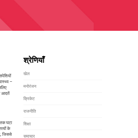
श्रेणियाँ
खेल
सपेशियों
वास्थ्य –
मनोरंजन
सलिए
र आदतें
क्रिकेट
राजनीति
% तक घटा
शिक्षा
्वों के
ै, जिससे
समाचार