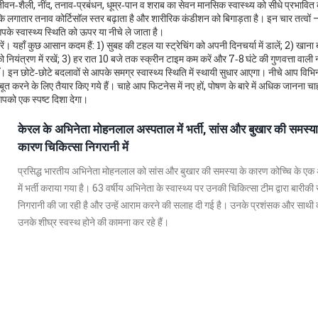
ीवन‑शैली
,
नींद, तनाव‑प्रबंधन, धूम्र‑पान व शराब का सेवन
मानसिक स्वास्थ्य को सीधे प्रभावित
 जबकि लगातार तनाव कोर्टिसॉल स्तर बढ़ाता है और शारीरिक कंडीशन को बिगाड़ता है। इन चार तत्वों
पके स्वास्थ्य स्थिति को ऊपर या नीचे ले जाता है।
 करें। यहाँ कुछ आसान कदम हैं: 1) सुबह की टहल या स्ट्रेचिंग को अपनी दिनचर्या में डालें; 2) खाना 
ो नियंत्रण में रखें; 3) हर रात 10 बजे तक स्क्रीन टाइम कम करें और 7‑8 घंटे की गुणवत्ता वाली नी
ँ। इन छोटे‑छोटे बदलावों से आपके समग्र
स्वास्थ्य स्थिति
में स्थायी सुधार आएगा। नीचे आप विभिन
बूत करने के लिए तैयार किए गये हैं। चाहे आप फिटनेस में नए हों, पोषण के बारे में अधिक जानना चाहत
पको एक स्पष्ट दिशा देगा।
केरल के अभिनेता मोहनलाल अस्पताल में भर्ती, सांस और बुखार की समस्या
कारण चिकित्सा निगरानी में
प्रसिद्ध भारतीय अभिनेता मोहनलाल को सांस और बुखार की समस्या के कारण कोच्चि के एक
में भर्ती कराया गया है। 63 वर्षीय अभिनेता के स्वास्थ्य पर उनकी चिकित्सा टीम द्वारा बारीकी 
निगरानी की जा रही है और उन्हें आराम करने की सलाह दी गई है। उनके प्रशंसक और साथ
उनके शीघ्र स्वस्थ होने की कामना कर रहे हैं।