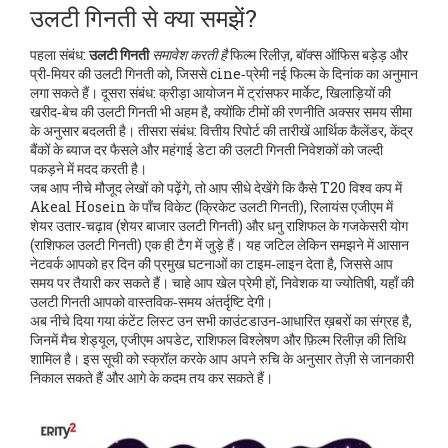
उलटी गिनती से क्या समझें?
पहला संबंध:
उलटी गिनती
समावेश करती है
फिल्म रिलीज़
,
बॉक्स ऑफिस बड़ेड़ और
प्री‑मियर की उलटी गिनती
को, जिससे cine‑प्रेमी नई फिल्म के दिनांक का अनुमान
लगा सकते हैं। दूसरा संबंध: क्रीड़ा आयोजन में
ट्रांसफर मार्केट
,
खिलाड़ियों की
खरीद‑बेच की उलटी गिनती
भी अहम है, क्योंकि टीमों की रणनीति अक्सर समय सीमा
के अनुसार बदलती है। तीसरा संबंध: वित्तीय रिपोर्ट की तारीखें
आर्थिक कैलेंडर
,
केंद्र
बैंकों के ब्याज दर फैसले और महंगाई डेटा की उलटी गिनती
निवेशकों को जल्दी
पकड़ने में मदद करती है।
जब आप नीचे मौजूद लेखों को पढ़ेंगे, तो आप सीधे देखेंगे कि कैसे T20 विश्व कप में
Akeal Hosein के पाँच विकेट (क्रिकेट उलटी गिनती), रिलायंस एजीएम में
शेयर उतार‑चढ़ाव (शेयर बाजार उलटी गिनती) और धनु राशिफल के गजकेसरी योग
(राशिफल उलटी गिनती) एक ही टैग में जुड़े हैं। यह जटिल लेकिन समझने में आसान
नेटवर्क आपको हर दिन की प्रमुख घटनाओं का टाइम‑लाइन देता है, जिससे आप
समय पर तैयारी कर सकते हैं। चाहे आप खेल प्रेमी हों, निवेशक या ज्योतिषी, यहाँ की
उलटी गिनती आपको वास्तविक‑समय अंतर्दृष्टि देगी।
अब नीचे दिया गया कंटेंट लिस्ट उन सभी काउंटडाउन‑आधारित ख़बरों का संग्रह है,
जिनमें मैच शेड्यूल, एजीएम अपडेट, राशिफल विश्लेषण और फ़िल्म रिलीज़ की तिथि
शामिल है। इस सूची को स्क्रॉल करके आप अपने रुचि के अनुसार तेज़ी से जानकारी
निकाल सकते हैं और आगे के कदम तय कर सकते हैं।