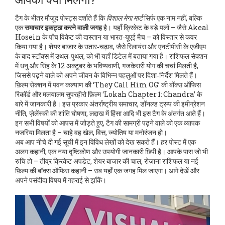
टैग के भीतर मौजूद पोस्ट्स दर्शाते हैं कि
विशाल मेगा मार्ट
सिर्फ एक नाम नहीं, बल्कि
एक
समाचार इकट्ठा करने वाली जगह
है। यहाँ क्रिकेट के बड़े पलों – जैसे Akeal
Hosein के पाँच विकेट की दास्तान या भारत‑यूएई मैच – को विस्तार से कवर
किया गया है। शेयर बाजार के उतार‑चढ़ाव, जैसे रिलायंस और एनटीपीसी के एजीएम
के बाद स्टॉक्स में उथल‑पुथल, को भी यहाँ डिटेल में बताया गया है। राशिफल सेक्शन
में धनु और सिंह के 12 अक्टूबर के भविष्यवाणी, गजकेसरी योग की चर्चा मिलती है,
जिससे पढ़ने वाले को अपने जीवन के विभिन्न पहलुओं पर दिशा‑निर्देश मिलते हैं।
फ़िल्म सेक्शन में पवन कल्याण की ‘They Call Him OG’ की बॉक्स ऑफिस
रिकॉर्ड और मलयालम सुपरहीरो फ़िल्म ‘Lokah Chapter 1: Chandra’ के
बारे में जानकारी है। इस प्रकार
अंतर्राष्ट्रीय समाचार
,
डॉनल्ड ट्रम्प की इमीग्रेशन
नीति, ज़ेलेंस्की की शांति घोषणा, लद्दाख में हिंसा आदि
भी इस टैग के अंतर्गत आते हैं।
इन सभी विषयों को आपस में जोड़ते हुए, टैग की सामग्री पढ़ने वाले को एक व्यापक
नजरिया मिलता है – चाहे वह खेल, वित्त, ज्योतिष या मनोरंजन हो।
अब आप नीचे दी गई सूची में इन विविध लेखों को देख सकते हैं। हर पोस्ट में एक
अलग कहानी, एक नया दृष्टिकोण और उपयोगी जानकारी छिपी है। आपके पास जो भी
रुचि हो – तीव्र क्रिकेट अपडेट, शेयर बाजार की चाल, रोज़ाना राशिफल या नई
फ़िल्म की बॉक्स ऑफिस कहानी – सब यहाँ एक जगह मिल जाएगा। आगे देखें और
अपने पसंदीदा विषय में गहराई से झाँकें।