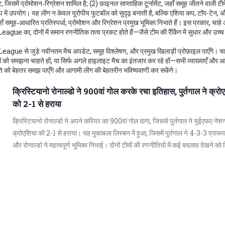
ं प्रोमोशन‑रिग्रेशन शामिल है; (2) फ़ाइनल साप्ताहिक टूर्नामेंट, जहाँ समूह जीतने वाली टीमें 
 रूप में उपयोग। यह लीग न केवल यूरोपीय फुटबॉल को सुदृढ़ बनाती है, बल्कि एशिया कप, टॉप-टेन
हाँ समूह‑आधारित प्रतिस्पर्धा, प्रोमोशन और रिग्रेशन प्रमुख भूमिका निभाते हैं। इस प्रकार, चाह
 का, दोनों में समान रणनीतिक तत्व प्रकट होते हैं—जैसे टीम की रैंकिंग में सुधार और उच्च 
gue से जुड़े नवीनतम मैच अपडेट, समूह विश्लेषण, और प्रमुख खिलाड़ी प्रोफ़ाइल पाएँगे। च
ाओं को समझना चाहते हों, या सिर्फ अगले हाइलाइट मैच का इंतजार कर रहे हों—सभी व्याख्याएँ और आं
ि को बेहतर समझ पाएँगे और आगामी लीग की बेहतरीन भविष्यवाणी कर सकेंगे।
क्रिस्टियानो रोनाल्डो ने 900वां गोल करके रचा इतिहास, पुर्तगाल ने क्रो
को 2-1 से हराया
क्रिस्टियानो रोनाल्डो ने अपने करियर का 900वां गोल दागा, जिससे पुर्तगाल ने यूईएफए नेशन्
क्रोएशिया को 2-1 से हराया। यह मुकाबला लिस्बन में हुआ, जिसमें पुर्तगाल ने 4-3-3 प्रार
और रोनाल्डो ने महत्वपूर्ण भूमिका निभाई। दोनों टीमों की रणनीतियों में कई बदलाव देखने को 