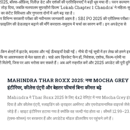
ं 2025
,
बॉक्स‑ऑफ़िस, रिलीज़ डेट और दर्शकों की प्रतिक्रियाएँ
ने बड़ी धूम मचा दी। पवन कल्याण
तोड़ दिया, जबकि मलयालम सुपरहीरो फ़िल्म 'Lokah Chapter 1: Chandra' ने महिला‑सुप
का कंटेंट विविधता और गुणवत्ता दोनों में आगे बढ़ रहा है।
विभिन्न सरकारी परीक्षा की नवीनतम जानकारी
अहम है। SBI PO 2025 की प्रीलिम्स परीक्षा 
लिंग की डेडलाइन बढ़ाने की माँगें करदाता‑समुदाय में चर्चा का कारण बनीं। इन अपडेट्स से
िन क्षेत्रों में झटके, बदलाव और नई ऊँचाइयाँ देखी गईं। नीचे दी गई सूची में हर लेख को हमने इ
े रुचि या आवश्यकता से मेल खाता हो। चाहे आप क्रिकेट फैन हों, निवेशक, एशोफ, फिल्म‑प्रेमी या
री मिलेगी, जिस पर आप भरोसा कर सकते हैं। अब आगे स्क्रॉल करें और 2025 अपडेट की पूरी दुनिय
MAHINDRA THAR ROXX 2025: नया MOCHA GREY
इंटीरियर, कीलेस एंट्री और बेहतर फीचर्स बिना कीमत बढ़े
Mahindra ने Thar Roxx 2025 के लिए 4x2 वेरिएंट में नया Mocha Grey इंट
दिया है और कीलेस एंट्री, स्लाइडिंग को-ड्राइवर आर्मरेस्ट और एयरोडायनामिक वाइपर्स जैसे
जोड़े हैं। व्हाइट इंटीरियर हटाया गया है क्योंकि वह जल्दी गंदा होता था। कीमतें 12.99–
(एक्स-शोरूम) पर बरकरार हैं और अपडेटेड मॉडल डीलरशिप पर पहुंचने लगे हैं।