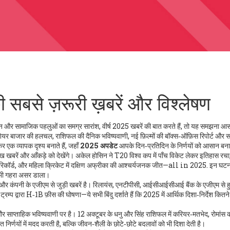
बसे ज़रूरी ख़बरें और विश्लेषण
जन और सामाजिक पहलुओं का समग्र सारांश
,
वीर्ष 2025 खबरें
की बात करते हैं, तो यह समझना आस
ड़, शेयर बाजार की हलचल, राशिफल की दैनिक भविष्यवाणी, नई फ़िल्मों की बॉक्स‑ऑफ़िस रिपोर्ट और 
 एक व्यापक दृश्य बनाते हैं, जहाँ
2025 अपडेट
आपके दिन‑प्रतिदिन के निर्णयों को आसान बना
मुख खबरें और आँकड़े
को देखेंगे। अकेल होसिन ने T20 विश्व कप में पाँच विकेट लेकर इतिहास रचा
 रिकॉर्ड, और महिला क्रिकेट में दक्षिण अफ्रीका की आश्चर्यजनक जीत—all in 2025. इन घटन
र भी गहरा असर डाला।
और कंपनी के एजीएम से जुड़ी खबरें
है। रिलायंस, एनटीपीसी, आईसीआईसीआई बैंक के एजीएम से 
 द्वारा H‑1B फ़ीस की घोषणा—ये सभी बिंदु दर्शाते हैं कि 2025 में आर्थिक दिशा‑निर्देश कितने 
और साप्ताहिक भविष्यवाणी
पर है। 12 अक्टूबर के धनु और सिंह राशिफल में करियर‑मतभेद, रोमांस
 निर्णयों में मदद करती है, बल्कि जीवन‑शैली के छोटे‑छोटे बदलावों को भी दिशा देती है।