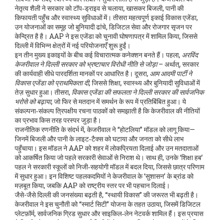
नेतृत्व शैली ने सरकार को टॉप‑ड्राइव से चलाया, खासकर बिजली, पानी की
किफायती पहुँच और स्वास्थ्य सुविधाओं में। तीसरा महत्वपूर्ण इकाई
विकास एजेंडा
,
उन योजनाओं का समूह जो बुनियादी ढांचे, डिजिटल सेवा और रोजगार सृजन पर
केन्द्रित है
है। AAP ने इस एजेंडा को चुनावी घोषणापत्र में शामिल किया, जिससे
दिल्ली में विभिन्न क्षेत्रों में नई परियोजनाएँ शुरू हुईं।
इन तीन मुख्य इकाइयों के बीच कई विचारात्मक कनेक्शन बनते हैं। पहला,
अरविंद
केजरीवाल ने दिल्ली सरकार को भ्रष्टाचार विरोधी नीति से जोड़ा
– अर्थात्, सरकार
की कार्यवाही सीधे पारदर्शिता मानकों पर आधारित है। दूसरा,
आम आदमी पार्टी ने
विकास एजेंडा को प्राथमिकता दी
, जिससे शिक्षा, स्वास्थ्य और बुनियादी सुविधाओं में
तेज़ सुधार हुआ। तीसरा,
विकास एजेंडा की सफलता ने दिल्ली सरकार की सार्वजनिक
भरोसे को बढ़ाया
, जो फिर से मतदान में समर्थन के रूप में प्रतिबिंबित हुआ। ये
संकल्पना‑संकल्प त्रिपक्षीय रचना पाठकों को समझाती है कि केजरीवाल की नीतियों
का प्रभाव किस तरह परस्पर जुड़ा है।
राजनीतिक रणनीति के संदर्भ में, केजरीवाल ने “होटलिया” मॉडल को लागू किया—
जिनमें बिजली और पानी के लाइट‑टैक्स को घटाया और जनता को सीधे लाभ
पहुँचाया। इस मॉडल ने AAP को शहर में लोकप्रियता दिलाई और उन मतदाताओं
को आकर्षित किया जो पहले सरकारी सेवाओं से निराश थे। साथ ही, उनके ‘शिक्षा हब’
पहल ने सरकारी स्कूलों को निजी‑सहयोगी मॉडल में बदल दिया, जिससे छात्र परिणाम
में सुधार हुआ। इन विशिष्ट पहलकदमियों ने केजरीवाल के ‘सुशासन’ के ब्रांड को
मज़बूत किया, जबकि AAP को राष्ट्रीय स्तर पर भी पहचान दिलाई।
जैसे-जैसे दिल्ली की जनसंख्या बढ़ती है, “स्थायी विकास” की जरूरत भी बढ़ती है।
केजरीवाल ने इस चुनौती को “स्मार्ट सिटी” योजना के तहत उठाया, जिसमें डिजिटल
प्लेटफ़ॉर्म, सार्वजनिक ग्रिड सुधार और साइकिल‑लेन नेटवर्क शामिल हैं। इस प्रयास