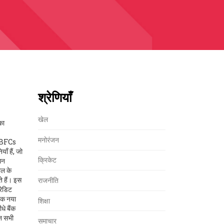
श्रेणियाँ
खेल
का
मनोरंजन
े NBFCs
ियाँ
हैं, जो
क्रिकेट
धन
ाल के
े हैं। इस
राजनीति
रेडिट
क नया
शिक्षा
धे बैंक
इन सभी
समाचार