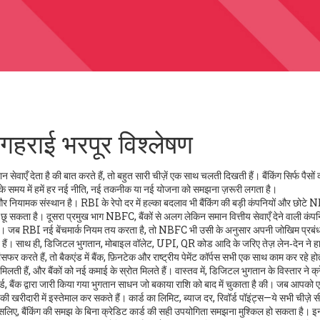
 गहराई भरपूर विश्लेषण
 सेवाएँ देता है
की बात करते हैं, तो बहुत सारी चीज़ें एक साथ चलती दिखती हैं। बैंकिंग सिर्फ पैसों 
आज के समय में हमें हर नई नीति, नई तकनीक या नई योजना को समझना ज़रूरी लगता है।
ि और नियामक संस्थान
है। RBI के रेपो दर में हल्का बदलाव भी बैंकिंग की बड़ी कंपनियों और छोट
कता है। दूसरा प्रमुख भाग
NBFC
,
बैंकों से अलग लेकिन समान वित्तीय सेवाएँ देने वाली कंपन
 हैं। जब RBI नई बेंचमार्क नियम तय करता है, तो NBFC भी उसी के अनुसार अपनी जोखिम प्रबं
 हैं। साथ ही,
डिजिटल भुगतान
,
मोबाइल वॉलेट, UPI, QR कोड आदि के जरिए तेज़ लेन‑देन
ने ह
सफर करते हैं, तो बैकएंड में बैंक, फ़िनटेक और राष्ट्रीय पेमेंट कॉर्पस सभी एक साथ काम कर रहे होत
ती हैं, और बैंकों को नई कमाई के स्रोत मिलते हैं। वास्तव में, डिजिटल भुगतान के विस्तार ने क्
्ड
,
बैंक द्वारा जारी किया गया भुगतान साधन जो बकाया राशि को बाद में चुकाता है
की। जब आपको ए
ी खरीदारी में इस्तेमाल कर सकते हैं। कार्ड का लिमिट, ब्याज दर, रिवॉर्ड पॉइंट्स—ये सभी चीज़े सी
सलिए, बैंकिंग की समझ के बिना क्रेडिट कार्ड की सही उपयोगिता समझना मुश्किल हो सकता है। 