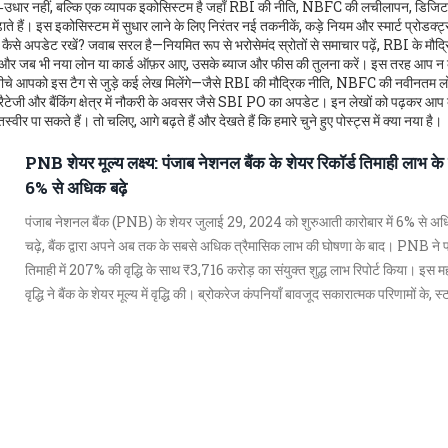
उधार नहीं, बल्कि एक व्यापक इकोसिस्टम है जहाँ RBI की नीति, NBFC की लचीलापन, डिजि
 हैं। इस इकोसिस्टम में सुधार लाने के लिए निरंतर नई तकनीकें, कड़े नियम और स्मार्ट प्रोडक्ट
 कैसे अपडेट रखें? जवाब सरल है—नियमित रूप से भरोसेमंद स्रोतों से समाचार पढ़ें, RBI के मौद्
ाई करें और जब भी नया लोन या कार्ड ऑफ़र आए, उसके ब्याज और फीस की तुलना करें। इस तरह आप न
गे। नीचे आपको इस टैग से जुड़े कई लेख मिलेंगे—जैसे RBI की मौद्रिक नीति, NBFC की नवीनतम 
ट्रैटेजी और बैंकिंग क्षेत्र में नौकरी के अवसर जैसे SBI PO का अपडेट। इन लेखों को पढ़कर आप बै
 पा सकते हैं। तो चलिए, आगे बढ़ते हैं और देखते हैं कि हमारे चुने हुए पोस्ट्स में क्या नया है।
PNB शेयर मूल्य लक्ष्य: पंजाब नेशनल बैंक के शेयर रिकॉर्ड तिमाही लाभ के
6% से अधिक बढ़े
पंजाब नेशनल बैंक (PNB) के शेयर जुलाई 29, 2024 को शुरुआती कारोबार में 6% से अध
चढ़े, बैंक द्वारा अपने अब तक के सबसे अधिक त्रैमासिक लाभ की घोषणा के बाद। PNB ने
तिमाही में 207% की वृद्धि के साथ ₹3,716 करोड़ का संयुक्त शुद्ध लाभ रिपोर्ट किया। इस महत
वृद्धि ने बैंक के शेयर मूल्य में वृद्धि की। ब्रोकरेज कंपनियाँ बावजूद सकारात्मक परिणामों के, स
प्रति सतर्क बनी हुई हैं।