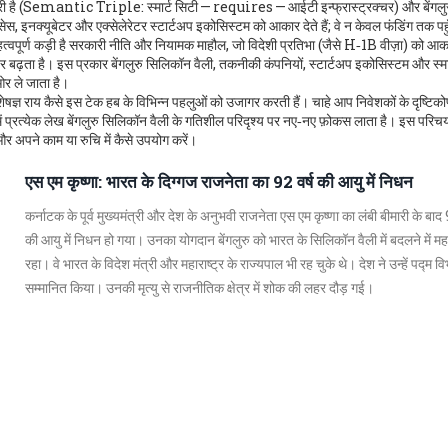
रूरी है (Semantic Triple: स्मार्ट सिटी — requires — आईटी इन्फ्रास्ट्रक्चर) और बेंगलु
सेस, इनक्यूबेटर और एक्सेलेरेटर स्टार्टअप इकोसिस्टम को आकार देते हैं; वे न केवल फंडिंग तक पहुँच
महत्वपूर्ण कड़ी है सरकारी नीति और नियामक माहौल, जो विदेशी प्रतिभा (जैसे H‑1B वीज़ा) को आक
तर बढ़ता है। इस प्रकार बेंगलुरु सिलिकॉन वैली, तकनीकी कंपनियों, स्टार्टअप इकोसिस्टम और स्मा
र ले जाता है।
शेषज्ञ राय कैसे इस टेक हब के विभिन्न पहलुओं को उजागर करती हैं। चाहे आप निवेशकों के दृष्टिक
ह में प्रत्येक लेख बेंगलुरु सिलिकॉन वैली के गतिशील परिदृश्य पर नए‑नए फ़ोकस लाता है। इस परिच
र अपने काम या रुचि में कैसे उपयोग करें।
एस एम कृष्णा: भारत के दिग्गज राजनेता का 92 वर्ष की आयु में निधन
कर्नाटक के पूर्व मुख्यमंत्री और देश के अनुभवी राजनेता एस एम कृष्णा का लंबी बीमारी के बाद 
की आयु में निधन हो गया। उनका योगदान बेंगलुरु को भारत के सिलिकॉन वैली में बदलने में महत्
रहा। वे भारत के विदेश मंत्री और महाराष्ट्र के राज्यपाल भी रह चुके थे। देश ने उन्हें पद्म व
सम्मानित किया। उनकी मृत्यु से राजनीतिक क्षेत्र में शोक की लहर दौड़ गई।