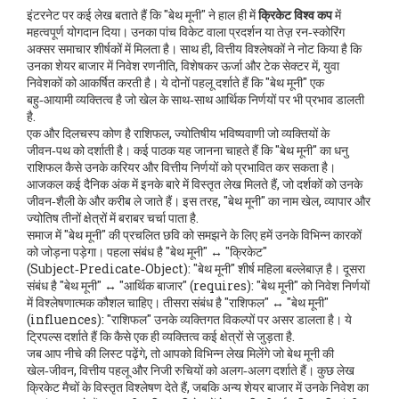
इंटरनेट पर कई लेख बताते हैं कि "बेथ मूनी" ने हाल ही में
क्रिके‍ट विश्व कप
में
महत्वपूर्ण योगदान दिया। उनका पांच विकेट वाला प्रदर्शन या तेज़़ रन‑स्कोरिंग
अक्सर समाचार शीर्षकों में मिलता है। साथ ही, वित्तीय विश्लेषकों ने नोट किया है कि
उनका शेयर बाजार में निवेश रणनीति, विशेषकर ऊर्जा और टेक सेक्टर में, युवा
निवेशकों को आकर्षित करती है। ये दोनों पहलू दर्शाते हैं कि "बेथ मूनी" एक
बहु‑आयामी व्यक्तित्व है जो खेल के साथ‑साथ आर्थिक निर्णयों पर भी प्रभाव डालती
है.
एक और दिलचस्प कोण है
राशिफल
,
ज्योतिषीय भविष्यवाणी जो व्यक्तियों के
जीवन‑पथ को दर्शाती है
। कई पाठक यह जानना चाहते हैं कि "बेथ मूनी" का धनु
राशिफल कैसे उनके करियर और वित्तीय निर्णयों को प्रभावित कर सकता है।
आजकल कई दैनिक अंक में इनके बारे में विस्तृत लेख मिलते हैं, जो दर्शकों को उनके
जीवन‑शैली के और करीब ले जाते हैं। इस तरह, "बेथ मूनी" का नाम खेल, व्यापार और
ज्योतिष तीनों क्षेत्रों में बराबर चर्चा पाता है.
समाज में "बेथ मूनी" की प्रचलित छवि को समझने के लिए हमें उनके विभिन्न कारकों
को जोड़ना पड़ेगा। पहला संबंध है "बेथ मूनी" ↔ "क्रिकेट"
(Subject‑Predicate‑Object): "बेथ मूनी" शीर्ष महिला बल्लेबाज़ है। दूसरा
संबंध है "बेथ मूनी" ↔ "आर्थिक बाजार" (requires): "बेथ मूनी" को निवेश निर्णयों
में विश्लेषणात्मक कौशल चाहिए। तीसरा संबंध है "राशिफल" ↔ "बेथ मूनी"
(influences): "राशिफल" उनके व्यक्तिगत विकल्पों पर असर डालता है। ये
ट्रिपल्स दर्शाते हैं कि कैसे एक ही व्यक्तित्व कई क्षेत्रों से जुड़ता है.
जब आप नीचे की लिस्ट पढ़ेंगे, तो आपको विभिन्न लेख मिलेंगे जो बेथ मूनी की
खेल‑जीवन, वित्तीय पहलू और निजी रुचियों को अलग‑अलग दर्शाते हैं। कुछ लेख
क्रिकेट मैचों के विस्तृत विश्लेषण देते हैं, जबकि अन्य शेयर बाजार में उनके निवेश का