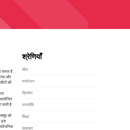
श्रेणियाँ
खेल
र करता है
ांचा
और
मनोरंजन
 सीटों की
क्रिकेट
ारा
) आयोजित
ो जाती है
राजनीति
 समूह
को
शिक्षा
ी इस
सार्वजनिक
समाचार