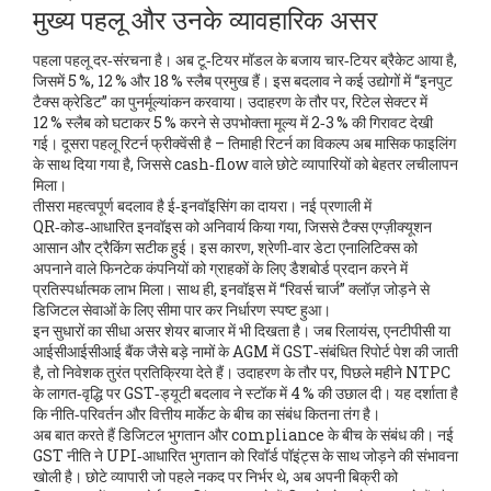
मुख्य पहलू और उनके व्यावहारिक असर
पहला पहलू दर‑संरचना है। अब टू‑टियर मॉडल के बजाय चार‑टियर ब्रैकेट आया है,
जिसमें 5 %, 12 % और 18 % स्लैब प्रमुख हैं। इस बदलाव ने कई उद्योगों में “इनपुट
टैक्स क्रेडिट” का पुनर्मूल्यांकन करवाया। उदाहरण के तौर पर, रिटेल सेक्टर में
12 % स्लैब को घटाकर 5 % करने से उपभोक्ता मूल्य में 2‑3 % की गिरावट देखी
गई। दूसरा पहलू रिटर्न फ्रीक्वेंसी है – तिमाही रिटर्न का विकल्प अब मासिक फाइलिंग
के साथ दिया गया है, जिससे cash‑flow वाले छोटे व्यापारियों को बेहतर लचीलापन
मिला।
तीसरा महत्वपूर्ण बदलाव है ई‑इनवॉइसिंग का दायरा। नई प्रणाली में
QR‑कोड‑आधारित इनवॉइस को अनिवार्य किया गया, जिससे टैक्‍स एग्ज़ीक्यूशन
आसान और ट्रैकिंग सटीक हुई। इस कारण, श्रेणी‑वार डेटा एनालिटिक्स को
अपनाने वाले फिनटेक कंपनियों को ग्राहकों के लिए डैशबोर्ड प्रदान करने में
प्रतिस्पर्धात्मक लाभ मिला। साथ ही, इनवॉइस में “रिवर्स चार्ज” क्लॉज़ जोड़ने से
डिजिटल सेवाओं के लिए सीमा पार कर निर्धारण स्पष्ट हुआ।
इन सुधारों का सीधा असर शेयर बाजार में भी दिखता है। जब रिलायंस, एनटीपीसी या
आईसीआईसीआई बैंक जैसे बड़े नामों के AGM में GST‑संबंधित रिपोर्ट पेश की जाती
है, तो निवेशक तुरंत प्रतिक्रिया देते हैं। उदाहरण के तौर पर, पिछले महीने NTPC
के लागत‑वृद्धि पर GST‑ड्यूटी बदलाव ने स्टॉक में 4 % की उछाल दी। यह दर्शाता है
कि नीति‑परिवर्तन और वित्तीय मार्केट के बीच का संबंध कितना तंग है।
अब बात करते हैं डिजिटल भुगतान और compliance के बीच के संबंध की। नई
GST नीति ने UPI‑आधारित भुगतान को रिवॉर्ड पॉइंट्स के साथ जोड़ने की संभावना
खोली है। छोटे व्यापारी जो पहले नकद पर निर्भर थे, अब अपनी बिक्री को