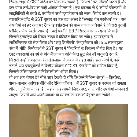
रियल‑टाइम में GST पोर्टल पर सिंक कर सकते हैं, जिससे “डेटा लेक्स” घटते हैं और
कर योग्य टर्नओवर का सही आंकड़ा मिलता है। इस बदलाव से ई‑कॉमर्स प्लेटफ़ॉर्म भी
लाइबिलिटी से बचते हैं, क्योंकि वे सभी ट्रांज़ैक्शन को स्वतः रिपोर्ट कर सकते हैं।
व्यापारिक दृष्टि से GST सुधार का एक बड़ा असर है “सप्लाई चैन प्रबंधन” पर। अब
कंपनियों को हर स्तर पर टैक्स इनवॉइसेज़ को मान्य करना अनिवार्य है, जिससे पुरानी
प्रैक्टिस में परिवर्तन आया है। कई फर्मों ने ERP सिस्टम को अपग्रेड किया है,
जिससे इनवॉइस को रियल‑टाइम में वैलिडेट किया जा सके। इस बदलाव ने
लॉजिस्टिक्स को तेज़ किया और “ड्यू डिलीवरी” के प्रतिशत को 15 % तक बढ़ाया।
अंत में, नीति‑निर्माताओं ने GST सुधार में “फेदरिंग” के विकल्प भी पेश किए हैं। यह
छोटे व्यवसायों को वर्ष के अंत में एक बार अतिरिक्त छूट लेने की अनुमति देता है,
जिससे उन्होंने अप्रत्याशित डेडलाइन के दबाव में राहत पाई। इस संदर्भ में, कई
स्टार्ट‑अप इन्क्यूबेटर्स ने वित्तीय योजना में “GST फेदरिंग” को शामिल किया है,
जिससे फंडिंग राउंड में निवेशकों को भरोसा मिला।
तो अब आप तैयार हैं? नीचे आप देखते ही रहेंगे कि कैसे विभिन्न क्षेत्रों – क्रिकेट,
शेयर‑बाज़ार, आर्थिक नीति और दैनिक जीवन – में GST सुधार के प्रभाव को समझा
और लागू किया जा रहा है। यह संग्रह आपके लिए स्पष्ट, ताज़ा और उपयोगी जानकारी
लाएगा, जिससे आप अपने व्यापार या व्यक्तिगत वित्त को बेहतर बना सकेंगे।