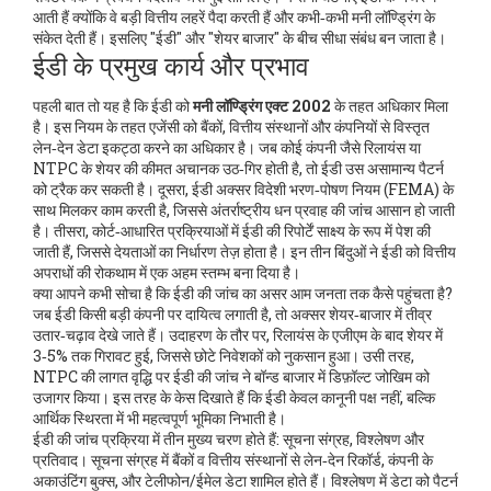
आती हैं क्योंकि वे बड़ी वित्तीय लहरें पैदा करती हैं और कभी‑कभी मनी लॉण्ड्रिंग के
संकेत देती हैं। इसलिए "ईडी" और "शेयर बाजार" के बीच सीधा संबंध बन जाता है।
ईडी के प्रमुख कार्य और प्रभाव
पहली बात तो यह है कि ईडी को
मनी लॉण्ड्रिंग एक्ट 2002
के तहत अधिकार मिला
है। इस नियम के तहत एजेंसी को बैंकों, वित्तीय संस्थानों और कंपनियों से विस्तृत
लेन‑देन डेटा इकट्ठा करने का अधिकार है। जब कोई कंपनी जैसे रिलायंस या
NTPC के शेयर की कीमत अचानक उठ‑गिर होती है, तो ईडी उस असामान्य पैटर्न
को ट्रैक कर सकती है। दूसरा, ईडी अक्सर विदेशी भरण‑पोषण नियम (FEMA) के
साथ मिलकर काम करती है, जिससे अंतर्राष्ट्रीय धन प्रवाह की जांच आसान हो जाती
है। तीसरा, कोर्ट‑आधारित प्रक्रियाओं में ईडी की रिपोर्टें साक्ष्य के रूप में पेश की
जाती हैं, जिससे देयताओं का निर्धारण तेज़ होता है। इन तीन बिंदुओं ने ईडी को वित्तीय
अपराधों की रोकथाम में एक अहम स्तम्भ बना दिया है।
क्या आपने कभी सोचा है कि ईडी की जांच का असर आम जनता तक कैसे पहुंचता है?
जब ईडी किसी बड़ी कंपनी पर दायित्व लगाती है, तो अक्सर शेयर‑बाजार में तीव्र
उतार‑चढ़ाव देखे जाते हैं। उदाहरण के तौर पर, रिलायंस के एजीएम के बाद शेयर में
3‑5% तक गिरावट हुई, जिससे छोटे निवेशकों को नुकसान हुआ। उसी तरह,
NTPC की लागत वृद्धि पर ईडी की जांच ने बॉन्ड बाजार में डिफ़ॉल्ट जोखिम को
उजागर किया। इस तरह के केस दिखाते हैं कि ईडी केवल कानूनी पक्ष नहीं, बल्कि
आर्थिक स्थिरता में भी महत्वपूर्ण भूमिका निभाती है।
ईडी की जांच प्रक्रिया में तीन मुख्य चरण होते हैं: सूचना संग्रह, विश्लेषण और
प्रतिवाद। सूचना संग्रह में बैंकों व वित्तीय संस्थानों से लेन‑देन रिकॉर्ड, कंपनी के
अकाउंटिंग बुक्स, और टेलीफोन/ईमेल डेटा शामिल होते हैं। विश्लेषण में डेटा को पैटर्न