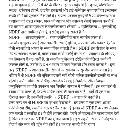
बाढ़ या भूकम्प हो, टीम 24 घंटे के भीतर साइट पर पहुंचती है। दूसरा,
विशेषीकृत
बचाव
—ट्रैक्शन हॉवर्स, डाइविंग इकाइयाँ और हाई‑एलेवेशन उपकरणों का इस्तेमाल
करके लोगों को सुरक्षित निकालते हैं। तीसरा,
पश्चात पुनर्प्राप्ति समर्थन
—स्थानीय
प्रशासन को राहत सामान, अस्थायी आवास और स्वास्थ्य सेवाएँ उपलब्ध कराते हैं।
इस क्रम में आपदा प्रबंधन के प्रत्येक चरण (तैयारी → प्रतिक्रिया → पुनर्प्राप्ति)
NDRF द्वारा समर्थित होता है, इसलिए हम कह सकते हैं कि
NDRF ← आपदा प्रबंधन ← राज्य एजेंसियों के साथ सहयोग करता है।
एक और प्रमुख संबंध है
आपातकालीन सेवाएँ
,
पुलिस, अस्पताल और फायर ब्रिगेड
जैसी संस्थाएँ जो आपदा के समय जीवन बचाती हैं
से। NDRF इन सेवाओं के साथ
निरंतर समन्वय रखता है, ताकि बचाव कार्य में कोई देरी न हो। उदाहरण के तौर पर,
जब हिमालय में बाढ़ आती है, तो स्थानीय पुलिस को ट्रैफ़िक नियंत्रित करने की
ज़रूरत होती है, जबकि NDRF स्थल पर जल निकासी और बचाव करता है। इस
तरह NDRF → आपातकालीन सेवाओं ↔ समन्वय → सुरक्षित बचाव बनता है।
भविष्य में भी NDRF की भूमिका बदलती नहीं रहेगी, बल्कि तकनीकी उन्नति के साथ
बढ़ेगी। ड्रोन सर्विलांस, जीपीएस‑गाइडेड रेस्क्यू हेलिकॉप्टर, और मोबाइल
कम्युनिकेशन हब जैसे उपकरण अब नियमित अभ्यास में शामिल हैं। इन नवाचारों से
बचाव समय घटता है, जिससे अधिक लोगों की जान बचती है। यहाँ भी एक नया
त्रिपल बनता है: तकनीकी उन्नति → NDRF → बचाव गति बढ़ती है।
राज्य स्तर पर भी NDRF का प्रभाव दिखता है। हर राज्य में एक
राज्य आपदा
प्रतिक्रिया टीम
,
स्थानीय स्तर पर तैयार की गई इकाई जो NDRF के साथ मिलकर
काम करती है
स्थापित है। ये टीमें अक्सर छोटे‑पैमाने की घटनाओं में पहला जवाब देती
हैं, फिर बड़े स्तर पर NDRF को बुलाया जाता है। इस सहयोग से कार्य में दोहराव कम
होता है और मदद की पहुँच तेज़ होती है। हम कह सकते हैं कि राज्य