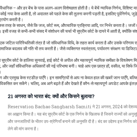
ंवैधानिक – और हर बेंच के पास अलग‑अलग विशेषज्ञता होती है। ये बेंचें
न्यायिक निर्णय
,
विशिष्ट म
 कोई नया केस आती है, तो अदालत को पहले केस की तुलना करनी पड़ती है, इसलिए
पूर्वनिर्णय
,
जुड़े
्रयोग करती है।
 किस तरह के
साधन
,
जैसे कि जज, कोर्ट रूम, औपचारिक प्रक्रिया आदि, पर निर्भर करता है
। जजों 
। इसी वजह से कभी‑कभी संसद में संशोधन की चर्चा भी सुप्रीम कोर्ट के दायरे में आती है, क्योंकि स
ल्कि एक जटिल पारिस्थितिकी तंत्र है जो
संविधानिक विधि
,
के तहत कार्य करता है और उसके परिणाम राष
सामाजिक बदलाव की गति भी तय करती है। जैसे व्यक्तिगत स्वतंत्रता, पर्यावरण संरक्षण या डिजिट
्रीम कोर्ट के हालिया सुनवाई, हाई कोर्ट से अपील और महत्वपूर्ण न्यायिक समीक्षा के विश्लेषण मि
, और जहाँ संविधानिक अधिकारों की नई परिभाषा बनी। चाहे आप एक छात्र हों, वकील, या सिर्फ जिज
।
लेषण और प्रमुख केस स्टडीज़ पाएँगे। इन सामग्रियों से आप ना केवल हाल की खबरें जान पाएँगे, बल
ोण विकसित कर सकेंगे। चलिए, अब आगे बढ़ते हैं और देखते हैं कौन‑से महत्वपूर्ण अपडेट आपके इंतज़ार 
21 अगस्त को भारत बंद: क्यों और किसने बुलाया?
Reservation Bachao Sangharsh Samiti ने 21 अगस्त, 2024 को देशव्याप
का आह्वान किया है। यह बंद सुप्रीम कोर्ट के एक निर्णय के खिलाफ है जिसने राज्यों को अनु
और जनजातियों के भीतर उप-श्रेणियाँ बनाने की अनुमति दी है। बंद का उद्देश्य इस निर्णय क
लेने की मांग करना है।